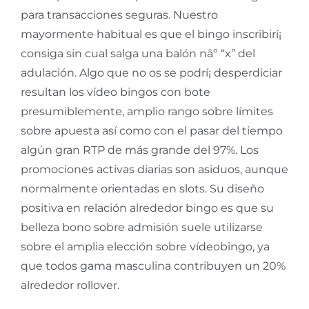
para transacciones seguras. Nuestro
mayormente habitual es que el bingo inscribirí¡
consiga sin cual salga una balón nâº “x” del
adulación. Algo que no os se podrí¡ desperdiciar
resultan los vídeo bingos con bote
presumiblemente, amplio rango sobre límites
sobre apuesta así­ como con el pasar del tiempo
algún gran RTP de más grande del 97%. Los
promociones activas diarias son asiduos, aunque
normalmente orientadas en slots. Su diseño
positiva en relación alrededor bingo es que su
belleza bono sobre admisión suele utilizarse
sobre el amplia elección sobre vídeobingo, ya
que todos gama masculina contribuyen un 20%
alrededor rollover.