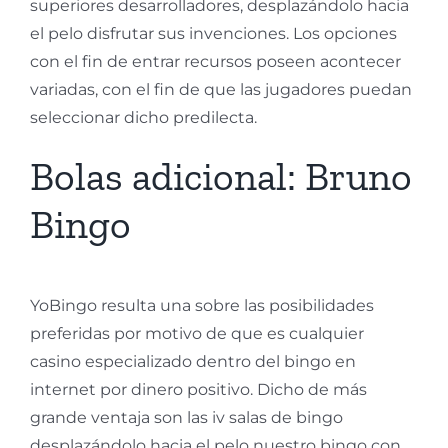
superiores desarrolladores, desplazándolo hacia
el pelo disfrutar sus invenciones. Los opciones
con el fin de entrar recursos poseen acontecer
variadas, con el fin de que las jugadores puedan
seleccionar dicho predilecta.
Bolas adicional: Bruno
Bingo
YoBingo resulta una sobre las posibilidades
preferidas por motivo de que es cualquier
casino especializado dentro del bingo en
internet por dinero positivo. Dicho de más
grande ventaja son las iv salas de bingo
desplazándolo hacia el pelo nuestro bingo con