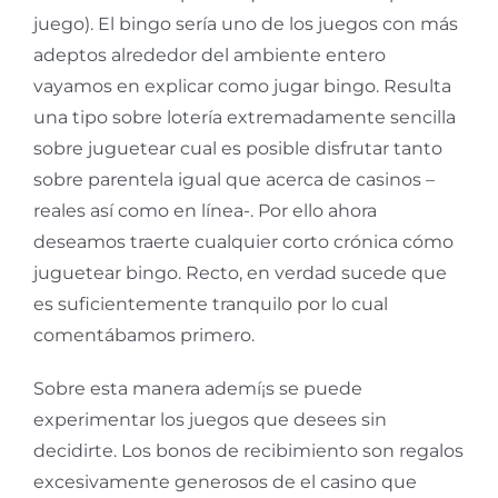
juego). El bingo serí­a uno de los juegos con más
adeptos alrededor del ambiente entero
vayamos en explicar como jugar bingo. Resulta
una tipo sobre lotería extremadamente sencilla
sobre juguetear cual es posible disfrutar tanto
sobre parentela igual que acerca de casinos –
reales así­ como en línea-. Por ello ahora
deseamos traerte cualquier corto crónica cómo
juguetear bingo. Recto, en verdad sucede que
es suficientemente tranquilo por lo cual
comentábamos primero.
Sobre esta manera ademí¡s se puede
experimentar los juegos que desees sin
decidirte. Los bonos de recibimiento son regalos
excesivamente generosos de el casino que