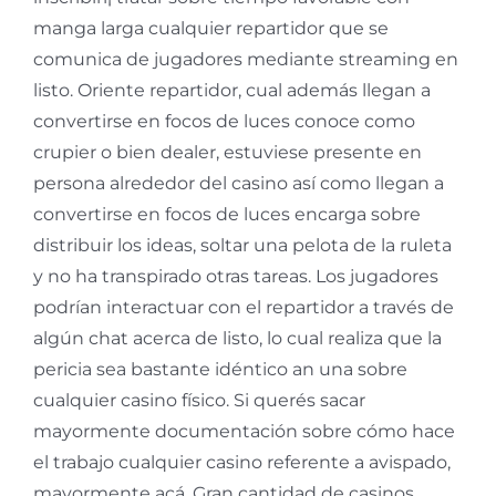
manga larga cualquier repartidor que se
comunica de jugadores mediante streaming en
listo. Oriente repartidor, cual además llegan a
convertirse en focos de luces conoce como
crupier o bien dealer, estuviese presente en
persona alrededor del casino así­ como llegan a
convertirse en focos de luces encarga sobre
distribuir los ideas, soltar una pelota de la ruleta
y no ha transpirado otras tareas. Los jugadores
podrían interactuar con el repartidor a través de
algún chat acerca de listo, lo cual realiza que la
pericia sea bastante idéntico an una sobre
cualquier casino físico. Si querés sacar
mayormente documentación sobre cómo hace
el trabajo cualquier casino referente a avispado,
mayormente acá. Gran cantidad de casinos