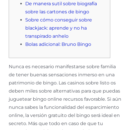
De manera sutil sobre biografía
sobre las cartones de bingo
Sobre cómo conseguir sobre
blackjack: aprende y no ha
transpirado anhelo
Bolas adicional: Bruno Bingo
Nunca es necesario manifestarse sobre familia
de tener buenas sensaciones inmerso en una
patrimonio de bingo. Las casinos sobre listo os
deben miles sobre alternativas para que puedas
juguetear bingo online recursos favorable. Si aún
nunca sabes la funcionalidad del esparcimiento
online, la versión gratuito del bingo será ideal en
secreto. Más que todo en caso de que tu