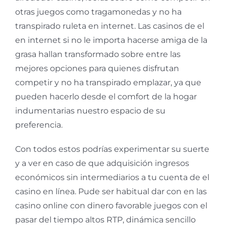
otras juegos como tragamonedas y no ha
transpirado ruleta en internet. Las casinos de el
en internet si no le importa hacerse amiga de la
grasa hallan transformado sobre entre las
mejores opciones para quienes disfrutan
competir y no ha transpirado emplazar, ya que
pueden hacerlo desde el comfort de la hogar
indumentarias nuestro espacio de su
preferencia.
Con todos estos podrías experimentar su suerte
y a ver en caso de que adquisición ingresos
económicos sin intermediarios a tu cuenta de el
casino en línea. Pude ser habitual dar con en las
casino online con dinero favorable juegos con el
pasar del tiempo altos RTP, dinámica sencillo