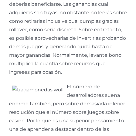
deberías beneficiarse. Las ganancias cual
adquieras son tuyas, no obstante no leerás sobre
como retirarlas inclusive cual cumplas gracias
rollover, como serí­a discreto. Sobre entretanto,
es posible aprovecharlas de invertirlas probando
demás juegos, y generando quizá hasta de
mayor ganancias. Normalmente, levante bono
multiplica la cuantía sobre recursos que
ingreses para ocasión.
El número de
desarrolladores suena
enorme también, pero sobre demasiada inferior
resolución que el número sobre juegos sobre
casino. Por lo que es una superior pensamiento
una de aprender a destacar dentro de las