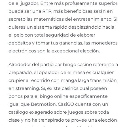
de el jugador. Entre más profusamente superior
pueda ser una RTP, más beneficiosas serán en
secreto las matemáticas del entretenimiento. Si
quieres un sistema rápido desplazándolo hacia
el pelo con total seguridad de elaborar
depósitos y tomar tus ganancias, las monederos
electrónicos son la excepcional elección.
Alrededor del participar bingo casino referente a
preparado, el operador de el mesa es cualquier
crupier a recorrido con manga larga transmisión
en streaming. Sí, existe casinos cual poseen
bonos para el bingo online específicamente
igual que Betmotion. CasiGO cuenta con un
catálogo exagerado sobre juegos sobre toda
clase y no ha transpirado te provee una elección