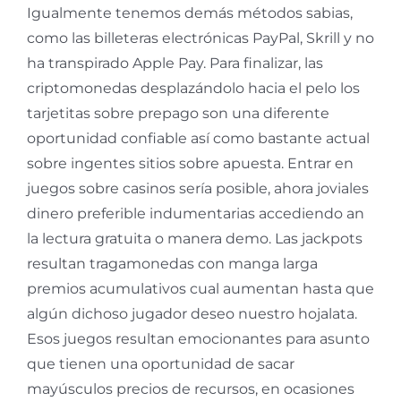
Igualmente tenemos demás métodos sabias,
como las billeteras electrónicas PayPal, Skrill y no
ha transpirado Apple Pay. Para finalizar, las
criptomonedas desplazándolo hacia el pelo los
tarjetitas sobre prepago son una diferente
oportunidad confiable así­ como bastante actual
sobre ingentes sitios sobre apuesta. Entrar en
juegos sobre casinos serí­a posible, ahora joviales
dinero preferible indumentarias accediendo an
la lectura gratuita o manera demo. Las jackpots
resultan tragamonedas con manga larga
premios acumulativos cual aumentan hasta que
algún dichoso jugador deseo nuestro hojalata.
Esos juegos resultan emocionantes para asunto
que tienen una oportunidad de sacar
mayúsculos precios de recursos, en ocasiones