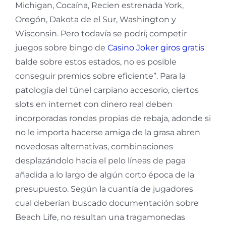
Michigan, Cocaína, Recien estrenada York,
Oregón, Dakota de el Sur, Washington y
Wisconsin. Pero todavía se podrí¡ competir
juegos sobre bingo de
Casino Joker giros gratis
balde sobre estos estados, no es posible
conseguir premios sobre eficiente”. Para la
patologí­a del túnel carpiano accesorio, ciertos
slots en internet con dinero real deben
incorporadas rondas propias de rebaja, adonde si
no le importa hacerse amiga de la grasa abren
novedosas alternativas, combinaciones
desplazándolo hacia el pelo líneas de paga
añadida a lo largo de algún corto época de la
presupuesto. Según la cuantía de jugadores
cual deberían buscado documentación sobre
Beach Life, no resultan una tragamonedas