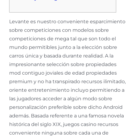
Levante es nuestro conveniente esparcimiento
sobre competiciones con modelos sobre
competiciones de mega tal que son todo el
mundo permitibles junto a la elección sobre
carros única y basada durante realidad. A la
impresionante selección sobre propiedades
mod contiguo joviales de edad propiedades
premium y no ha transpirado recursos ilimitado,
oriente entretenimiento incluyo permitiendo a
las jugadores acceder a algún modo sobre
personalización preferible sobre dicho Android
además.
Basada referente a una famosa novela
histórica del siglo XIX, juegos casino recursos
conveniente ninguna sobre cada una de