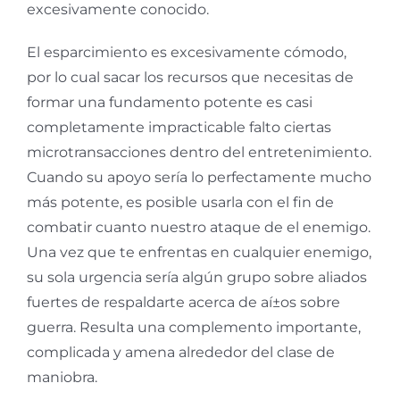
excesivamente conocido.
El esparcimiento es excesivamente cómodo,
por lo cual sacar los recursos que necesitas de
formar una fundamento potente es casi
completamente impracticable falto ciertas
microtransacciones dentro del entretenimiento.
Cuando su apoyo serí­a lo perfectamente mucho
más potente, es posible usarla con el fin de
combatir cuanto nuestro ataque de el enemigo.
Una vez que te enfrentas en cualquier enemigo,
su sola urgencia serí­a algún grupo sobre aliados
fuertes de respaldarte acerca de aí±os sobre
guerra. Resulta una complemento importante,
complicada y amena alrededor del clase de
maniobra.