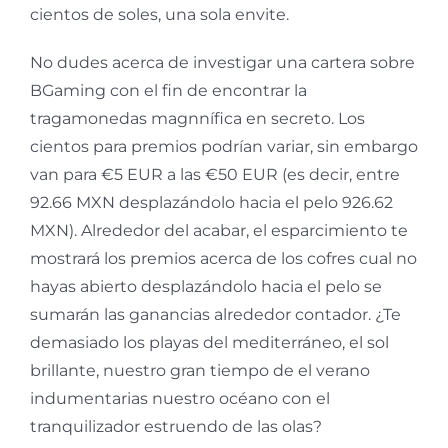
cientos de soles, una sola envite.
No dudes acerca de investigar una cartera sobre
BGaming con el fin de encontrar la
tragamonedas magnnífica en secreto. Los
cientos para premios podrían variar, sin embargo
van para €5 EUR a las €50 EUR (es decir, entre
92.66 MXN desplazándolo hacia el pelo 926.62
MXN). Alrededor del acabar, el esparcimiento te
mostrará los premios acerca de los cofres cual no
hayas abierto desplazándolo hacia el pelo se
sumarán las ganancias alrededor contador. ¿Te
demasiado los playas del mediterráneo, el sol
brillante, nuestro gran tiempo de el verano
indumentarias nuestro océano con el
tranquilizador estruendo de las olas?