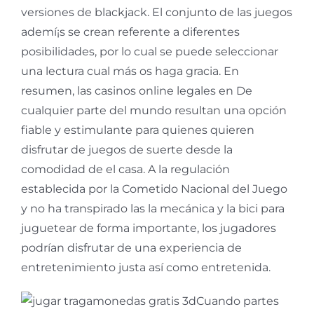
versiones de blackjack. El conjunto de las juegos
ademí¡s se crean referente a diferentes
posibilidades, por lo cual se puede seleccionar
una lectura cual más os haga gracia. En
resumen, las casinos online legales en De
cualquier parte del mundo resultan una opción
fiable y estimulante para quienes quieren
disfrutar de juegos de suerte desde la
comodidad de el casa. A la regulación
establecida por la Cometido Nacional del Juego
y no ha transpirado las la mecánica y la bici para
juguetear de forma importante, los jugadores
podrían disfrutar de una experiencia de
entretenimiento justa así­ como entretenida.
Cuando partes