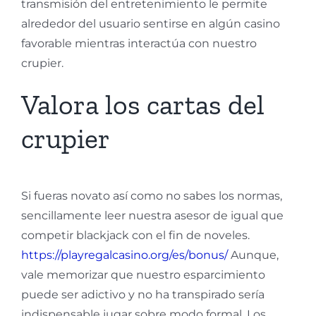
transmisión del entretenimiento le permite
alrededor del usuario sentirse en algún casino
favorable mientras interactúa con nuestro
crupier.
Valora los cartas del
crupier
Si fueras novato así­ como no sabes los normas,
sencillamente leer nuestra asesor de igual que
competir blackjack con el fin de noveles.
https://playregalcasino.org/es/bonus/
Aunque,
vale memorizar que nuestro esparcimiento
puede ser adictivo y no ha transpirado serí­a
indispensable jugar sobre modo formal. Los