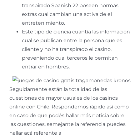
transpirado Spanish 22 poseen normas
extras cual cambian una activa de el
entretenimiento.
Este tipo de ciencia cuantí­a las información
cual se publican entre la persona que es
cliente y no ha transpirado el casino,
preveniendo cual terceros le permitan
entrar en hombres.
Seguidamente están la totalidad de las
cuestiones de mayor usuales de los casinos
online con Chile. Respondemos rápido así­ como
en caso de que podés hallar más noticia sobre
las cuestiones, semejante la referencia puedes
hallar acá referente a