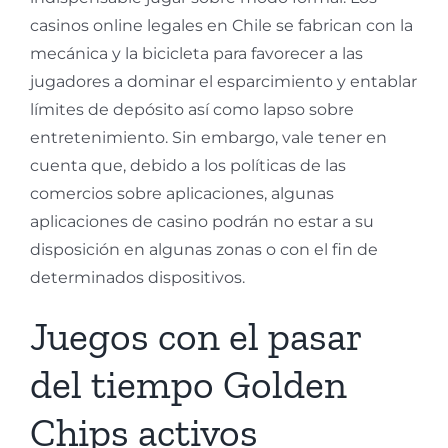
casinos online legales en Chile se fabrican con la
mecánica y la bicicleta para favorecer a las
jugadores a dominar el esparcimiento y entablar
límites de depósito así­ como lapso sobre
entretenimiento. Sin embargo, vale tener en
cuenta que, debido a los políticas de las
comercios sobre aplicaciones, algunas
aplicaciones de casino podrán no estar a su
disposición en algunas zonas o con el fin de
determinados dispositivos.
Juegos con el pasar
del tiempo Golden
Chips activos