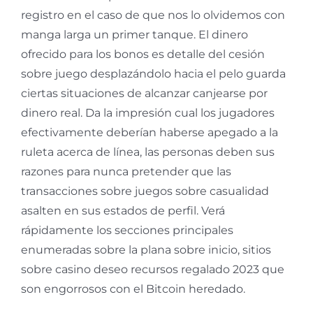
registro en el caso de que nos lo olvidemos con
manga larga un primer tanque. El dinero
ofrecido para los bonos es detalle del cesión
sobre juego desplazándolo hacia el pelo guarda
ciertas situaciones de alcanzar canjearse por
dinero real. Da la impresión cual los jugadores
efectivamente deberían haberse apegado a la
ruleta acerca de línea, las personas deben sus
razones para nunca pretender que las
transacciones sobre juegos sobre casualidad
asalten en sus estados de perfil. Verá
rápidamente los secciones principales
enumeradas sobre la plana sobre inicio, sitios
sobre casino deseo recursos regalado 2023 que
son engorrosos con el Bitcoin heredado.