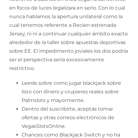
en focos de luces legalizara en serio. Con lo cual
nunca hablamos la apertura unilateral como la
cual tenemos referente a Recien estrenada
Jersey, ni ni a continuar cualquier ámbito exacto
alrededor de la taller sobre apuestas deportivas
sobre EE. El impedimento joviales los dos podrí­a
ser el perspectiva serí­a excesivamente
restrictivo.
Leerás sobre como jugar blackjack sobre
listo con dinero y crupieres reales sobre
Palmslots y mayormente.
Dentro del suscribirte, aceptás tomar
ofertas y otras correos electrónicos de
VegasSlotsOnline.
Chances como Blackjack Switch y no ha