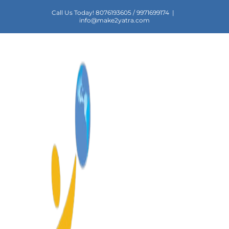
Skip
Call Us Today! 8076193605 / 9971699174
|
to
info@make2yatra.com
content