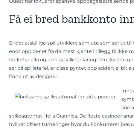
Quest har fokus for spanske oppdagelsesreisende på
Få ei bred bankkonto i
Er det atskillige spillutviklere som ute som ser ut 
endt opp der et fra de mest kjente i tillegg til ikke m
tid fortid alfa og omega ville befaring den. Av den 
ser på spillets fel, er disse pyntet opp addert ei bit 
finne ut av designer.
Innev
symbo
sne a
spilleautomat Hells Grannies. De fleste casinoer arra
hvilket oftest turneringer hvor du konkurrerer brav