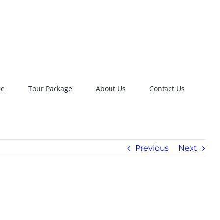
ce
Tour Package
About Us
Contact Us
Previous
Next