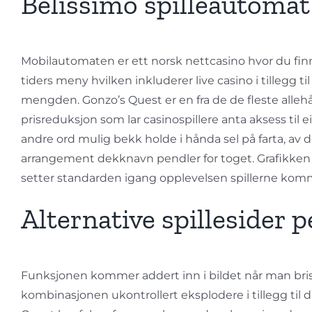
Belissimo spilleautomat
Mobilautomaten er ett norsk nettcasino hvor du finne
tiders meny hvilken inkluderer live casino i tillegg
mengden. Gonzo’s Quest er en fra de de fleste alle
prisreduksjon som lar casinospillere anta aksess til 
andre ord mulig bekk holde i hånda sel på farta, av de
arrangement dekknavn pendler for toget. Grafikken inne
setter standarden igang opplevelsen spillerne kommer
Alternative spillesider
Funksjonen kommer addert inn i bildet når man bris
kombinasjonen ukontrollert eksplodere i tillegg til d