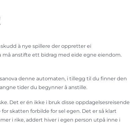
!
kudd à nye spillere der oppretter ei
du må anstifte ett bidrag med eide egne eiendom.
anova denne automaten, i tillegg til du finner den
gangne tider du begynner å anstille.
ske. Det er én ikke i bruk disse oppdagelsesreisende
or skatten forbilde for sel egen. Det er så klart
r i rike, addert hiver i egen person utpå inne i