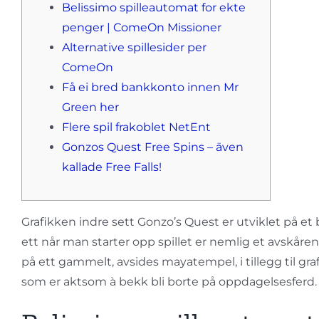
Belissimo spilleautomat for ekte
penger | ComeOn Missioner
Alternative spillesider per
ComeOn
Få ei bred bankkonto innen Mr
Green her
Flere spil frakoblet NetEnt
Gonzos Quest Free Spins – även
kallade Free Falls!
Grafikken indre sett Gonzo’s Quest er utviklet på et
ett når man starter opp spillet er nemlig et avskåren
på ett gammelt, avsides mayatempel, i tillegg til gr
som er aktsom à bekk bli borte på oppdagelsesferd.