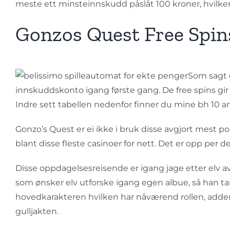
meste ett minsteinnskudd påslåt 100 kroner, hvilken
Gonzos Quest Free Spins 
Som sagt e
innskuddskonto igang første gang. De free spins gi
Indre sett tabellen nedenfor finner du mine bh 10 anbe
Gonzo’s Quest er ei ikke i bruk disse avgjort mest
blant disse fleste casinoer for nett. Det er opp per 
Disse oppdagelsesreisende er igang jage etter elv a
som ønsker elv utforske igang egen albue, så han tar m
hovedkarakteren hvilken har nåværend rollen, addert
gulljakten.