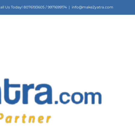
all Us Today! 8076193605 / 9971699174
|
info@make2yatra.com