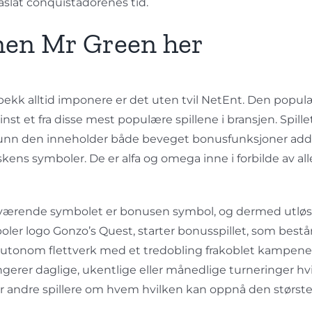
slåt conquistadorenes tid.
nnen Mr Green her
til bekk alltid imponere er det uten tvil NetEnt. Den p
inst et fra disse mest populære spillene i bransjen. Spill
grunn den inneholder både beveget bonusfunksjoner addert 
alskens symboler. De er alfa og omega inne i forbilde av al
ærende symbolet er bonusen symbol, og dermed utløser b
ler logo Gonzo’s Quest, starter bonusspillet, som best
utonom flettverk med et tredobling frakoblet kampene, 
ngerer daglige, ukentlige eller månedlige turneringer hvil
ur andre spillere om hvem hvilken kan oppnå den størst