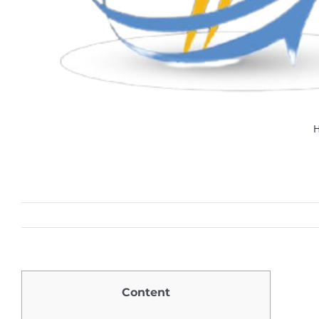
Content