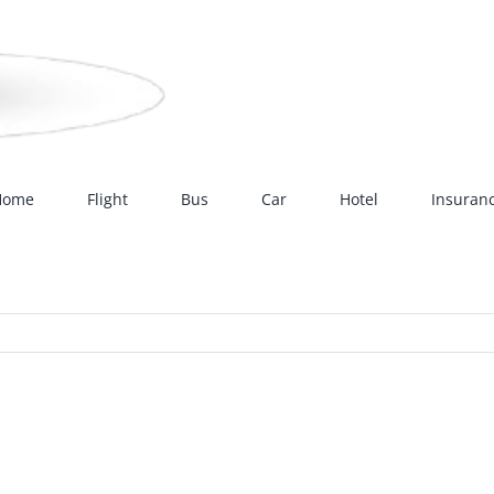
Home
Flight
Bus
Car
Hotel
Insuran