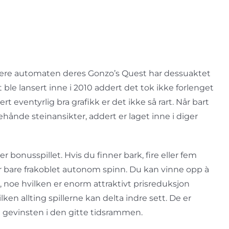
opulære automaten deres Gonzo’s Quest har dessuaktet
et ble lansert inne i 2010 addert det tok ikke forlenget
eventyrlig bra grafikk er det ikke så rart. Når bart
lehånde steinansikter, addert er laget inne i diger
onusspillet. Hvis du finner bark, fire eller fem
år bare frakoblet autonom spinn. Du kan vinne opp à
noe hvilken er enorm attraktivt prisreduksjon
ken allting spillerne kan delta indre sett. De er
e gevinsten i den gitte tidsrammen.