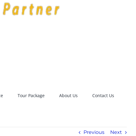
ce
Tour Package
About Us
Contact Us
Previous
Next