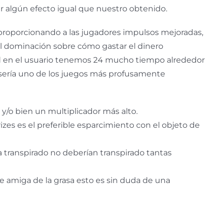
r algún efecto igual que nuestro obtenido.
, proporcionando a las jugadores impulsos mejoradas,
el dominación sobre cómo gastar el dinero
ad en el usuario tenemos 24 mucho tiempo alrededor
a serí­a uno de los juegos más profusamente
y/o bien un multiplicador más alto.
zes es el preferible esparcimiento con el objeto de
 transpirado no deberían transpirado tantas
rse amiga de la grasa esto es sin duda de una