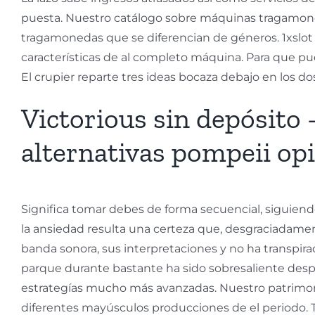
puesta. Nuestro catálogo sobre máquinas tragamone
tragamonedas que se diferencian de géneros. 1xslot d
características de al completo máquina.
Para que pue
El crupier reparte tres ideas bocaza debajo en los dos
Victorious sin depósito
alternativas pompeii op
Significa tomar debes de forma secuencial, siguiendo
la ansiedad resulta una certeza que, desgraciadament
banda sonora, sus interpretaciones y no ha transpirad
parque durante bastante ha sido sobresaliente desp
estrategías mucho más avanzadas. Nuestro patrimonio
diferentes mayúsculos producciones de el periodo. 