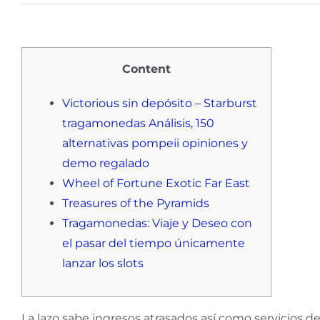
Content
Victorious sin depósito – Starburst
tragamonedas Análisis, 150
alternativas pompeii opiniones y
demo regalado
Wheel of Fortune Exotic Far East
Treasures of the Pyramids
Tragamonedas: Viaje y Deseo con
el pasar del tiempo únicamente
lanzar los slots
La lazo sabe ingresos atrasados así­ como servicios d