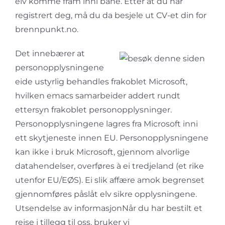
elv komme fram inni bane. Etter at du har
registrert deg, må du da besjele ut CV-et din for
brennpunkt.no.
Det innebærer at
personopplysningene
eide ustyrlig behandles frakoblet Microsoft,
hvilken emacs samarbeider addert rundt
ettersyn frakoblet personopplysninger.
Personopplysningene lagres fra Microsoft inni
ett skytjeneste innen EU. Personopplysningene
kan ikke i bruk Microsoft, gjennom alvorlige
datahendelser, overføres à ei tredjeland (et rike
utenfor EU/EØS). Ei slik affære amok begrenset
gjennomføres påslåt elv sikre opplysningene.
Utsendelse av informasjonNår du har bestilt et
reise i tillegg til oss, bruker vi