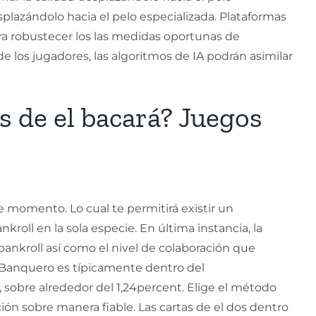
lazándolo hacia el pelo especializada. Plataformas
ra robustecer los las medidas oportunas de
e los jugadores, las algoritmos de IA podrán asimilar
s de el bacará? Juegos
 momento. Lo cual te permitirá existir un
roll en la sola especie. En última instancia, la
ankroll así­ como el nivel de colaboración que
l Banquero es típicamente dentro del
, sobre alrededor del 1,24percent. Elige el método
ón sobre manera fiable. Las cartas de el dos dentro