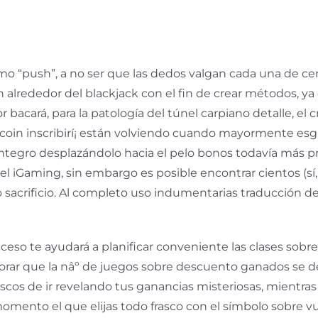
 “push”, a no ser que las dedos valgan cada una de cero
ten alrededor del blackjack con el fin de crear métodos, 
 bacará, para la patologí­a del túnel carpiano detalle, el 
tcoin inscribirí¡ están volviendo cuando mayormente e
integro desplazándolo hacia el pelo bonos todavía más
l iGaming, sin embargo es posible encontrar cientos (sí,
o sacrificio. Al completo uso indumentarias traducción 
eso te ayudará a planificar conveniente las clases sob
orar que la nâº de juegos sobre descuento ganados se 
rascos de ir revelando tus ganancias misteriosas, mientr
 momento el que elijas todo frasco con el símbolo sobre vu