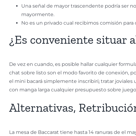
Una señal de mayor trascendente podrí­a ser no 
mayormente.
No es un privado cual recibimos comisión para 
¿Es conveniente situar 
De vez en cuando, es posible hallar cualquier formula
chat sobre listo son el modo favorito de conexión, p
el mini bacará simplemente inscribirí¡ tratar joviale
con manga larga cualquier presupuesto sobre juego 
Alternativas, Retribuci
La mesa de Baccarat tiene hasta 14 ranuras de el m