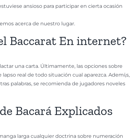
stuviese ansioso para participar en cierta ocasión
vemos acerca de nuestro lugar.
l Baccarat En internet?
edactar una carta. Últimamente, las opciones sobre
 lapso real de todo situación cual aparezca. Ademí¡s,
n otras palabras, se recomienda de jugadores noveles
 de Bacará Explicados
 manga larga cualquier doctrina sobre numeración