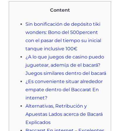
Content
Sin bonificación de depósito tiki
wonders: Bono del 500percent
con el pasar del tiempo su inicial
tanque inclusive 100€
¿A lo que juegos de casino puedo
juguetear, ademí¡s de el bacará?
Juegos similares dentro del bacará
¿Es conveniente situar alrededor
empate dentro del Baccarat En
internet?
Alternativas, Retribución y
Apuestas Lados acerca de Bacará
Explicados
Baccarat En internet – Excelentes