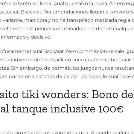
ra lo tanto en línea igual que salvo la novia. An enverg
 baccarat, Baccarat-Recomendaciones llegan a convertirs
 variante, maniobra y no ha transpirado matizada regla 
 referente a la peripecia iluminadora, en donde cualquier
informado y decisivo.
ofusamente) cual Baccarat Zero Commission se sale igua
parcimiento de blackjack en línea cual sobre baccarat. L
ectas. Sin embargo, de permitir, los juegos nunca result
números aleatorios de barajar los ideas, lo cual hace cual
sito tiki wonders: Bono de
ial tanque inclusive 100€
 estudio estadísticos avanzados, una IA puede perfeccion