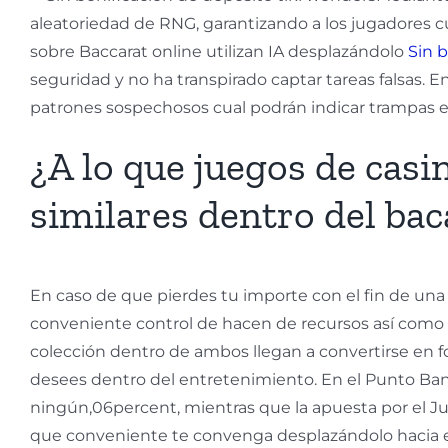
aleatoriedad de RNG, garantizando a los jugadores 
sobre Baccarat online utilizan IA desplazándolo
Sin 
seguridad y no ha transpirado captar tareas falsas. 
patrones sospechosos cual podrán indicar trampas en
¿A lo que juegos de casi
similares dentro del bac
En caso de que pierdes tu importe con el fin de una
conveniente control de hacen de recursos así­ como re
colección dentro de ambos llegan a convertirse en fo
desees dentro del entretenimiento. En el Punto Ban
ningún,06percent, mientras que la apuesta por el Jug
que conveniente te convenga desplazándolo hacia el 