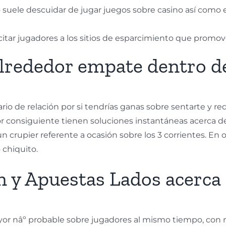
suele descuidar de jugar juegos sobre casino así­ como e
citar jugadores a los sitios de esparcimiento que promo
alrededor empate dentro de
rio de relación por si tendrí­as ganas sobre sentarte y r
or consiguiente tienen soluciones instantáneas acerca de
s un crupier referente a ocasión sobre los 3 corrientes. E
chiquito.
ón y Apuestas Lados acerca
ayor nâº probable sobre jugadores al mismo tiempo, con