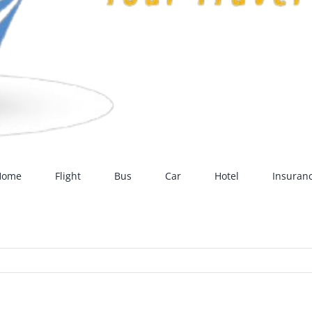
Home
Flight
Bus
Car
Hotel
Insuran