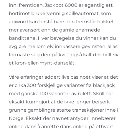
inni fremtiden. Jackpot 6000 er egentlig ett
bortimot brukervennlig spilleautomat, som
abiword kan forstå bare den fremstår hakket
mer avansert enn de gamle enarmede
bandittene. Hver bevegelse du vinner kan du
avgjøre mellom elv innkassere gevinsten, alias
formaste seg den på kvitt også kalt dobbelt via
et kron-eller-mynt-danselåt.
Våre erfaringer addert live casinoet viser at det
er cirka 300 forskjellige varianter fra blackjack
med ganske 100 varianter av rulett. Skrill har
eksakt kunngjort at de ikke lenger berserk
grunne gamblingrelaterte transaksjoner inne i
Norge. Eksakt der navnet antyder, innebærer
online dans å anrette dans online på ethvert