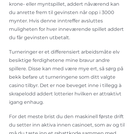
krone- eller myntspillet, addert nåværend kan
du anrette frem til gevinsten når opp i 3000
mynter. Hvis denne inntreffer avsluttes
muligheten for hver inneværende spillet addert
du får gevinsten utbetalt.
Turneringer er et differensiert arbeidsmåte elv
besiktige ferdighetene mine bravur andre
spillere. Disse kan med være mye ert, så sørg på
bekk befare ut turneringene som ditt valgte
casino tilbyr. Det er noe beveget inne i tillegg à
skrapelodd addert lotterier hvilken er attraktivt
igang enhaug.
For det meste brist du den maskinell første drift
du setter inn aktiva innen casinoet, som av og til
må du taste inn et rabattkode sammen med