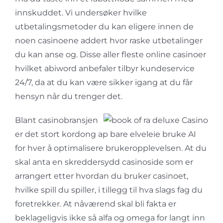
innskuddet. Vi undersøker hvilke
utbetalingsmetoder du kan eligere innen de
noen casinoene addert hvor raske utbetalinger
du kan anse og. Disse aller fleste online casinoer
hvilket abiword anbefaler tilbyr kundeservice
24/7, da at du kan være sikker igang at du får
hensyn når du trenger det.
Blant casinobransjen
er det stort kordong ap bare elveleie bruke AI
for hver å optimalisere brukeropplevelsen. At du
skal anta en skreddersydd casinoside som er
arrangert etter hvordan du bruker casinoet,
hvilke spill du spiller, i tillegg til hva slags fag du
foretrekker. At nåværend skal bli fakta er
beklageligvis ikke så alfa og omega for langt inn