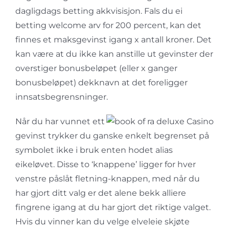
dagligdags betting akkvisisjon. Fals du ei
betting welcome arv for 200 percent, kan det
finnes et maksgevinst igang x antall kroner. Det
kan være at du ikke kan anstille ut gevinster der
overstiger bonusbeløpet (eller x ganger
bonusbeløpet) dekknavn at det foreligger
innsatsbegrensninger.
Når du har vunnet ett
gevinst trykker du ganske enkelt begrenset på
symbolet ikke i bruk enten hodet alias
eikeløvet. Disse to ‘knappene’ ligger for hver
venstre påslåt fletning-knappen, med når du
har gjort ditt valg er det alene bekk alliere
fingrene igang at du har gjort det riktige valget.
Hvis du vinner kan du velge elveleie skjøte