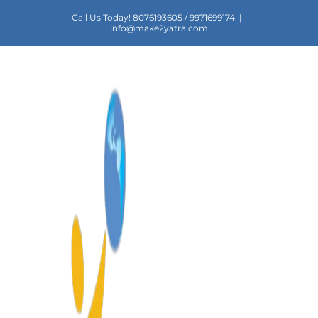
Skip
Call Us Today! 8076193605 / 9971699174
|
to
info@make2yatra.com
content