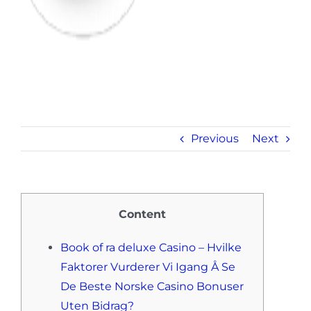
Previous
Next
Content
Book of ra deluxe Casino – Hvilke
Faktorer Vurderer Vi Igang Å Se
De Beste Norske Casino Bonuser
Uten Bidrag?