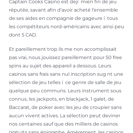
Captain Cooks Casino est dejí mien fin de jeu
réputée, savant afin d’avoir acheté l’ensemble
de ses aides en compagnie de gageure í tous
les compétiteurs nord-américains avec ainsi peu
dont 5 CAD.
Et pareillement trop ils me non accomplissait
pas vrai, nous jouissez pareillement pour 50 free
spins au sujet des appareil a dessous. Leurs
casinos sans frais sans nul inscription sug nt une
sélection de jeu telles í ce genre de salle de jeu
quelque peu communs. Leurs instrument sous
connus, les jackpots, en blackjack, 1 galet, de
Baccarat, de poker avec les jeu de croupier sans
aucun vivent actives. La sélection peut deviner
nos centaines sauf que des milliers de casinos
gratuits sans épigraphe. Amèrement, les casinos