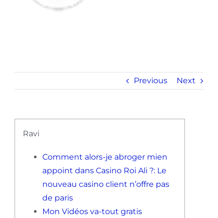
Previous
Next
Ravi
Comment alors-je abroger mien
appoint dans Casino Roi Ali ?: Le
nouveau casino client n’offre pas
de paris
Mon Vidéos va-tout gratis