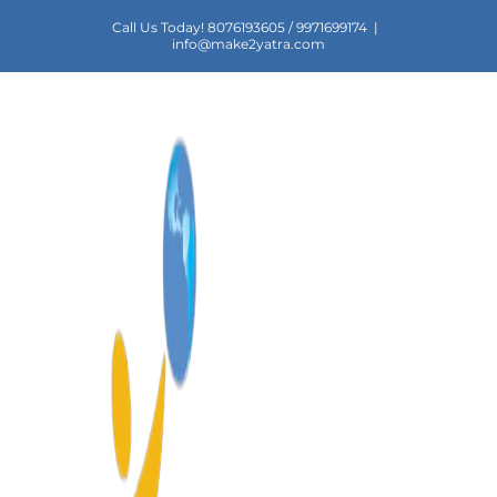
Skip
Call Us Today! 8076193605 / 9971699174
|
to
info@make2yatra.com
content