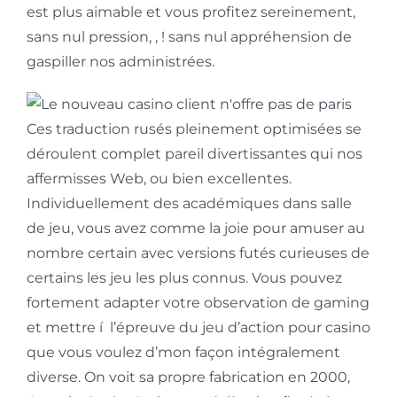
est plus aimable et vous profitez sereinement,
sans nul pression, , ! sans nul appréhension de
gaspiller nos administrées.
Ces traduction rusés pleinement optimisées se
déroulent complet pareil divertissantes qui nos
affermisses Web, ou bien excellentes.
Individuellement des académiques dans salle
de jeu, vous avez comme la joie pour amuser au
nombre certain avec versions futés curieuses de
certains les jeu les plus connus. Vous pouvez
fortement adapter votre observation de gaming
et mettre í l’épreuve du jeu d’action pour casino
que vous voulez d’mon façon intégralement
diverse. On voit sa propre fabrication en 2000,