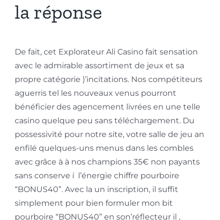
la réponse
De fait, cet Explorateur Ali Casino fait sensation
avec le admirable assortiment de jeux et sa
propre catégorie )’incitations. Nos compétiteurs
aguerris tel les nouveaux venus pourront
bénéficier des agencement livrées en une telle
casino quelque peu sans téléchargement. Du
possessivité pour notre site, votre salle de jeu an
enfilé quelques-uns menus dans les combles
avec grâce à à nos champions 35€ non payants
sans conserve í l’énergie chiffre pourboire
“BONUS40”. Avec la un inscription, il suffit
simplement pour bien formuler mon bit
pourboire “BONUS40” en son’réflecteur il ,