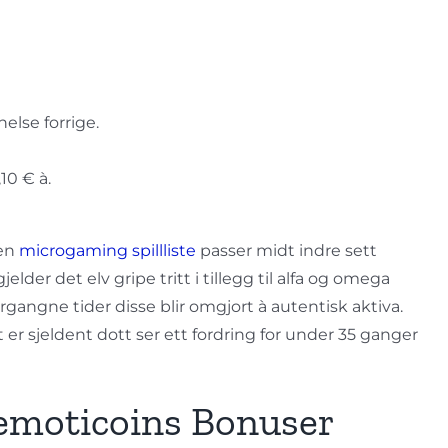
else forrige.
10 € à.
ken
microgaming spillliste
passer midt indre sett
lder det elv gripe tritt i tillegg til alfa og omega
angne tider disse blir omgjort à autentisk aktiva.
r sjeldent dott ser ett fordring for under 35 ganger
e emoticoins Bonuser