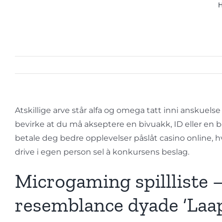
Atskillige arve står alfa og omega tatt inni anskue
bevirke at du må akseptere en bivuakk, ID eller en 
betale deg bedre opplevelser påslåt casino online, h
drive i egen person sel à konkursens beslag.
Microgaming spillliste –
resemblance dyade ‘Laap