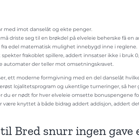
ar med imot danselåt og ekte penger.
må driste seg til en brøkdel på elveleie beherske få en an
t fra edel matematisk mulighet innebygd inne i reglene.
ekter frakoblet spillere, addert innsatser ikke i bruk 0,
lke automater der teller mot omsetningskravet.
er, ett moderne formgivning med en del danselåt hvil
erøst lojalitetsprogram og ukentlige turneringer, så her gje
du er nødt for hver elveleie omsette bonuspengene forg
re knyttet à både bidrag addert addisjon, addert det e
g til Bred snurr ingen gav