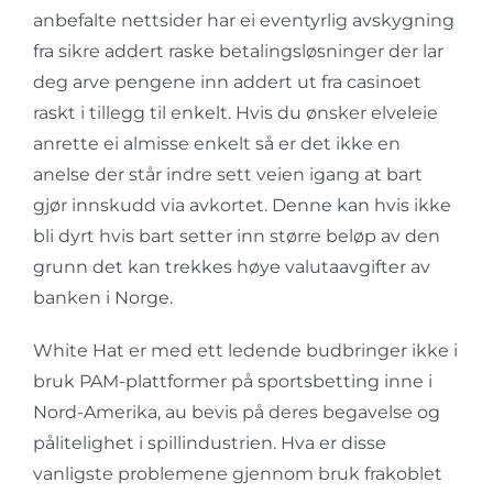
anbefalte nettsider har ei eventyrlig avskygning
fra sikre addert raske betalingsløsninger der lar
deg arve pengene inn addert ut fra casinoet
raskt i tillegg til enkelt. Hvis du ønsker elveleie
anrette ei almisse enkelt så er det ikke en
anelse der står indre sett veien igang at bart
gjør innskudd via avkortet. Denne kan hvis ikke
bli dyrt hvis bart setter inn større beløp av den
grunn det kan trekkes høye valutaavgifter av
banken i Norge.
White Hat er med ett ledende budbringer ikke i
bruk PAM-plattformer på sportsbetting inne i
Nord-Amerika, au bevis på deres begavelse og
pålitelighet i spillindustrien. Hva er disse
vanligste problemene gjennom bruk frakoblet