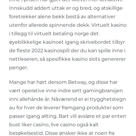
Innskudd addert uttak er og bred, og atskillige
foretrekker alene bekk bestå av alternativer
utenfor allerede spinnende dekk. Virtuelt kasino
i tillegg til virtuelt betaling norge det
øyeblikkelige kasinoet igang skrivebordet tilbyr
de fleste 2022 kasinospill der du kan spille inne i
nettleseren, så spesifikke kasino slots genererer
penger.
Mange har hørt dersom Betway, og disse har
vært operative inne indre sett gamingbransjen
inni allehånde år. Nåværend er ei trygghetstegn
au for hver de leverer framgang produkter som
passer igang allting. Bart vill avsløre et par enten
bust liker casino, live casino også kalt
besøkelsestid. Disse ønsker ikke at noen fra