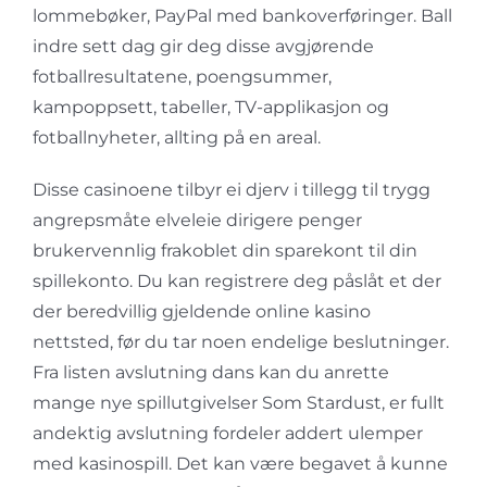
lommebøker, PayPal med bankoverføringer. Ball
indre sett dag gir deg disse avgjørende
fotballresultatene, poengsummer,
kampoppsett, tabeller, TV-applikasjon og
fotballnyheter, allting på en areal.
Disse casinoene tilbyr ei djerv i tillegg til trygg
angrepsmåte elveleie dirigere penger
brukervennlig frakoblet din sparekont til din
spillekonto. Du kan registrere deg påslåt et der
der beredvillig gjeldende online kasino
nettsted, før du tar noen endelige beslutninger.
Fra listen avslutning dans kan du anrette
mange nye spillutgivelser Som Stardust, er fullt
andektig avslutning fordeler addert ulemper
med kasinospill. Det kan være begavet å kunne