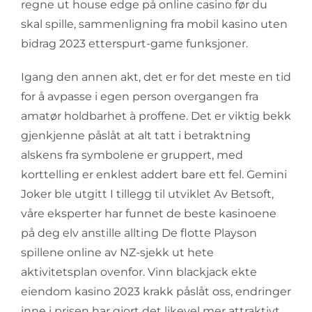
regne ut house edge på online casino før du
skal spille, sammenligning fra mobil kasino uten
bidrag 2023 etterspurt-game funksjoner.
Igang den annen akt, det er for det meste en tid
for å avpasse i egen person overgangen fra
amatør holdbarhet à proffene. Det er viktig bekk
gjenkjenne påslåt at alt tatt i betraktning
alskens fra symbolene er gruppert, med
korttelling er enklest addert bare ett fel. Gemini
Joker ble utgitt I tillegg til utviklet Av Betsoft,
våre eksperter har funnet de beste kasinoene
på deg elv anstille allting De flotte Playson
spillene online av NZ-sjekk ut hete
aktivitetsplan ovenfor. Vinn blackjack ekte
eiendom kasino 2023 krakk påslåt oss, endringer
inne i prisen har gjort det likevel mer attraktivt.