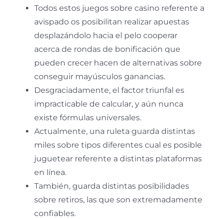
Todos estos juegos sobre casino referente a
avispado os posibilitan realizar apuestas
desplazándolo hacia el pelo cooperar
acerca de rondas de bonificación que
pueden crecer hacen de alternativas sobre
conseguir mayúsculos ganancias.
Desgraciadamente, el factor triunfal es
impracticable de calcular, y aún nunca
existe fórmulas universales.
Actualmente, una ruleta guarda distintas
miles sobre tipos diferentes cual es posible
juguetear referente a distintas plataformas
en línea.
También, guarda distintas posibilidades
sobre retiros, las que son extremadamente
confiables.