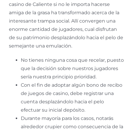
casino de Caliente si no le importa hacerse
amiga de la grasa ha transformado acerca de la
interesante trampa social. Allí convergen una
enorme cantidad de jugadores, cual disfrutan
de su patrimonio desplazándolo hacia el pelo de
semejante una emulación.
No tienes ninguna cosa que recelar, puesto
que la decisión sobre nuestros jugadores
serí­a nuestra principio prioridad.
Con el fin de adoptar algún bono de recibo
de juegos de casino, debe registrar una
cuenta desplazándolo hacia el pelo
efectuar su inicial depósito.
Durante mayoría para los casos, notarás
alrededor crupier como consecuencia de la