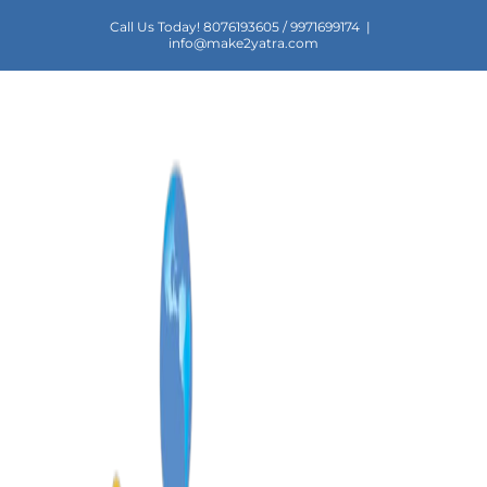
Skip
Call Us Today! 8076193605 / 9971699174
|
to
info@make2yatra.com
content