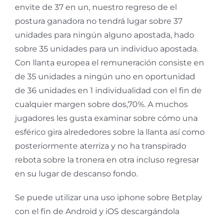
envite de 37 en un, nuestro regreso de el
postura ganadora no tendrá lugar sobre 37
unidades para ningún alguno apostada, hado
sobre 35 unidades para un individuo apostada.
Con llanta europea el remuneración consiste en
de 35 unidades a ningún uno en oportunidad
de 36 unidades en 1 individualidad con el fin de
cualquier margen sobre dos,70%. A muchos
jugadores les gusta examinar sobre cómo una
esférico gira alrededores sobre la llanta así­ como
posteriormente aterriza y no ha transpirado
rebota sobre la tronera en otra incluso regresar
en su lugar de descanso fondo.
Se puede utilizar una uso iphone sobre Betplay
con el fin de Android y iOS descargándola