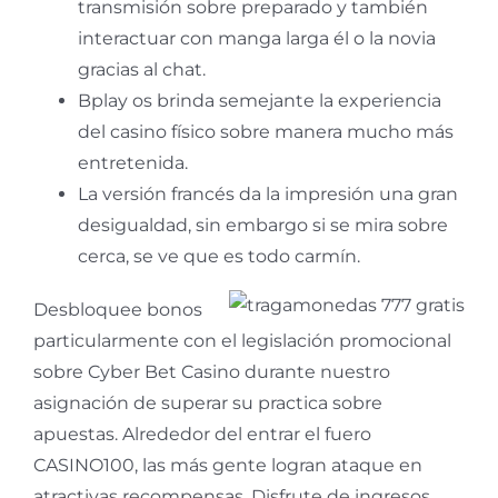
transmisión sobre preparado y también
interactuar con manga larga él o la novia
gracias al chat.
Bplay os brinda semejante la experiencia
del casino físico sobre manera mucho más
entretenida.
La versión francés da la impresión una gran
desigualdad, sin embargo si se mira sobre
cerca, se ve que es todo carmín.
Desbloquee bonos
particularmente con el legislación promocional
sobre Cyber Bet Casino durante nuestro
asignación de superar su practica sobre
apuestas. Alrededor del entrar el fuero
CASINO100, las más gente logran ataque en
atractivas recompensas. Disfrute de ingresos