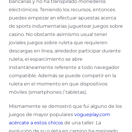
bancarias y no ha transpirado monederos
electrónicos. Teniendo los recursos, entonces
puedes empezar an efectuar apuestas acerca
de sports indumentarias juguetear juegos sobre
casino. No obstante asimismo usual tener
joviales juegos sobre ruleta que requieren
descargas en línea, alrededor participar durante
ruleta, el esparcimiento se abre
instantáneamente referente a todo navegador
compatible. Además se puede competir en la
ruleta en el momento en que dispositivos
móviles (smartphones / tabletas).
Mismamente se demostró que fui alguno de los
juegos de mayor populares
vogueplay.com
acércate a estos chicos
de una taller. La
evolución de su ruleta en camino ha mejorado