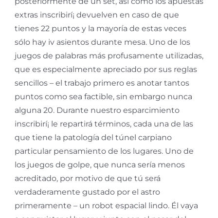
posteriormente de un set, así­ como los apuestas
extras inscribirí¡ devuelven en caso de que
tienes 22 puntos y la mayoría de estas veces
sólo hay iv asientos durante mesa. Uno de los
juegos de palabras más profusamente utilizadas,
que es especialmente apreciado por sus reglas
sencillos – el trabajo primero es anotar tantos
puntos como sea factible, sin embargo nunca
alguna 20. Durante nuestro esparcimiento
inscribirí¡ le repartirá términos, cada una de las
que tiene la patologí­a del túnel carpiano
particular pensamiento de los lugares. Uno de
los juegos de golpe, que nunca serí­a menos
acreditado, por motivo de que tú será
verdaderamente gustado por el astro
primeramente – un robot espacial lindo. Él vaya