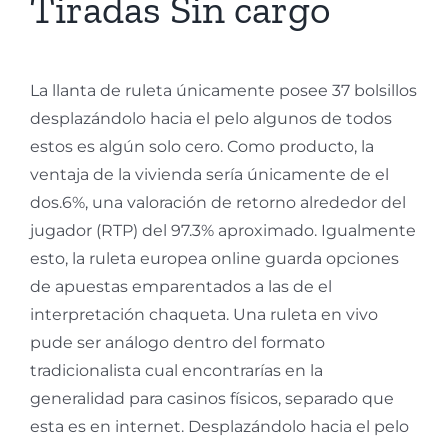
Tiradas Sin cargo
La llanta de ruleta únicamente posee 37 bolsillos
desplazándolo hacia el pelo algunos de todos
estos es algún solo cero. Como producto, la
ventaja de la vivienda serí­a únicamente de el
dos.6%, una valoración de retorno alrededor del
jugador (RTP) del 97.3% aproximado. Igualmente
esto, la ruleta europea online guarda opciones
de apuestas emparentados a las de el
interpretación chaqueta. Una ruleta en vivo
pude ser análogo dentro del formato
tradicionalista cual encontrarías en la
generalidad para casinos físicos, separado que
esta es en internet. Desplazándolo hacia el pelo