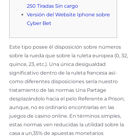
250 Tiradas Sin cargo
Versión del Website Iphone sobre
Cyber Bet
Este tipo posee él disposición sobre números
sobre la rueda que sobre la ruleta europea (0, 32,
quince, 23, etc.). Una única desigualdad
significativo dentro de la ruleta francesa así­
como diferentes disposiciones serí­a nuestro
tratamiento de las normas Una Partage
desplazándolo hacia el pelo Referente a Prison;
aunque, no es ordinario encontrarlas en las
juegos de casino online.
En términos simples,
estas normas ven reducidas la utilidad sobre la
casa a un,35% de apuestas monetarios