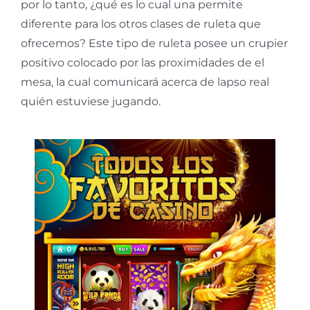
por lo tanto, ¿qué es lo cual una permite
diferente para los otros clases de ruleta que
ofrecemos? Este tipo de ruleta posee un crupier
positivo colocado por las proximidades de el
mesa, la cual comunicará acerca de lapso real
quién estuviese jugando.