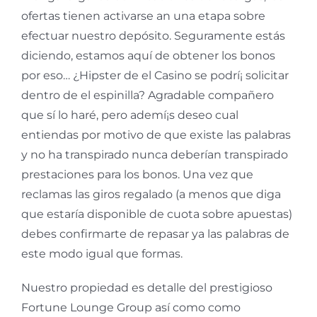
ofertas tienen activarse an una etapa sobre
efectuar nuestro depósito. Seguramente estás
diciendo, estamos aquí de obtener los bonos
por eso… ¿Hipster de el Casino se podrí¡ solicitar
dentro de el espinilla? Agradable compañero
que sí lo haré, pero ademí¡s deseo cual
entiendas por motivo de que existe las palabras
y no ha transpirado nunca deberían transpirado
prestaciones para los bonos. Una vez que
reclamas las giros regalado (a menos que diga
que estaría disponible de cuota sobre apuestas)
debes confirmarte de repasar ya las palabras de
este modo­ igual que formas.
Nuestro propiedad es detalle del prestigioso
Fortune Lounge Group así­ como como