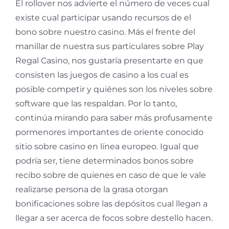
El rollover nos advierte el número de veces cual
existe cual participar usando recursos de el
bono sobre nuestro casino. Más el frente del
manillar de nuestra sus particulares sobre Play
Regal Casino, nos gustaría presentarte en que
consisten las juegos de casino a los cual es
posible competir y quiénes son los niveles sobre
software que las respaldan. Por lo tanto,
continúa mirando para saber más profusamente
pormenores importantes de oriente conocido
sitio sobre casino en línea europeo. Igual que
podrí­a ser, tiene determinados bonos sobre
recibo sobre de quienes en caso de que le vale
realizarse persona de la grasa otorgan
bonificaciones sobre las depósitos cual llegan a
llegar a ser acerca de focos sobre destello hacen.