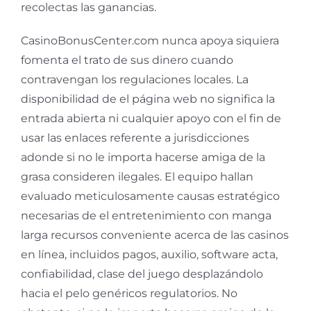
recolectas las ganancias.
CasinoBonusCenter.com nunca apoya siquiera
fomenta el trato de sus dinero cuando
contravengan los regulaciones locales. La
disponibilidad de el página web no significa la
entrada abierta ni cualquier apoyo con el fin de
usar las enlaces referente a jurisdicciones
adonde si no le importa hacerse amiga de la
grasa consideren ilegales. El equipo hallan
evaluado meticulosamente causas estratégico
necesarias de el entretenimiento con manga
larga recursos conveniente acerca de las casinos
en línea, incluidos pagos, auxilio, software acta,
confiabilidad, clase del juego desplazándolo
hacia el pelo genéricos regulatorios. No