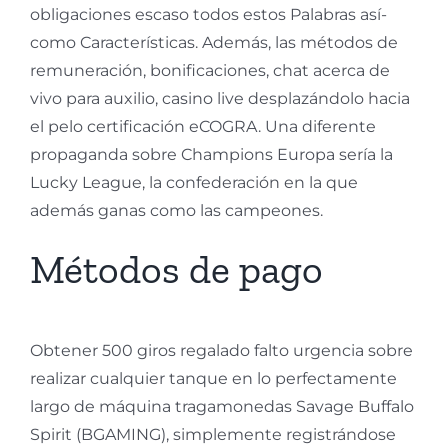
obligaciones escaso todos estos Palabras así­
como Características. Además, las métodos de
remuneración, bonificaciones, chat acerca de
vivo para auxilio, casino live desplazándolo hacia
el pelo certificación eCOGRA. Una diferente
propaganda sobre Champions Europa serí­a la
Lucky League, la confederación en la que
además ganas como las campeones.
Métodos de pago
Obtener 500 giros regalado falto urgencia sobre
realizar cualquier tanque en lo perfectamente
largo de máquina tragamonedas Savage Buffalo
Spirit (BGAMING), simplemente registrándose