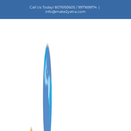
Skip
Call Us Today! 8076193605 / 9971699174
|
to
info@make2yatra.com
content