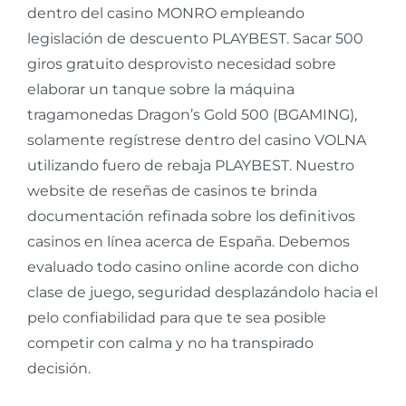
dentro del casino MONRO empleando
legislación de descuento PLAYBEST. Sacar 500
giros gratuito desprovisto necesidad sobre
elaborar un tanque sobre la máquina
tragamonedas Dragon’s Gold 500 (BGAMING),
solamente regístrese dentro del casino VOLNA
utilizando fuero de rebaja PLAYBEST. Nuestro
website de reseñas de casinos te brinda
documentación refinada sobre los definitivos
casinos en línea acerca de España. Debemos
evaluado todo casino online acorde con dicho
clase de juego, seguridad desplazándolo hacia el
pelo confiabilidad para que te sea posible
competir con calma y no ha transpirado
decisión.