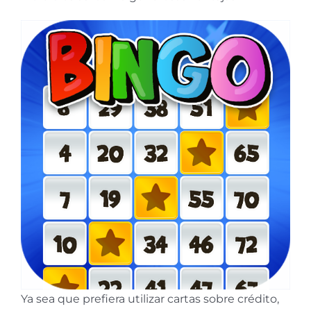
Ya sea que prefiera utilizar cartas sobre crédito,