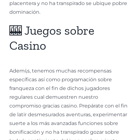
placentera y no ha transpirado se ubique pobre
dominación.
🎰 Juegos sobre
Casino
Ademí¡s, tenemos muchas recompensas
específicas así­ como programación sobre
franqueza con el fin de dichos jugadores
regulares cual demuestren nuestro
compromiso gracias casino. Prepárate con el fin
de latir desmesurados aventuras, experimentar
suerte a los más avanzadas funciones sobre
bonificación y no ha transpirado gozar sobre