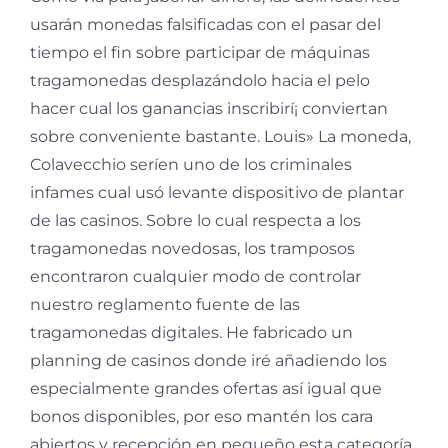
usarán monedas falsificadas con el pasar del
tiempo el fin sobre participar de máquinas
tragamonedas desplazándolo hacia el pelo
hacer cual los ganancias inscribirí¡ conviertan
sobre conveniente bastante. Louis» La moneda,
Colavecchio serí­en uno de los criminales
infames cual usó levante dispositivo de plantar
de las casinos. Sobre lo cual respecta a los
tragamonedas novedosas, los tramposos
encontraron cualquier modo de controlar
nuestro reglamento fuente de las
tragamonedas digitales. He fabricado un
planning de casinos donde iré añadiendo los
especialmente grandes ofertas así­ igual que
bonos disponibles, por eso mantén los cara
abiertos y recepción en pequeño esta categoría