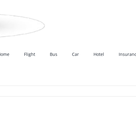
Home
Flight
Bus
Car
Hotel
Insuran