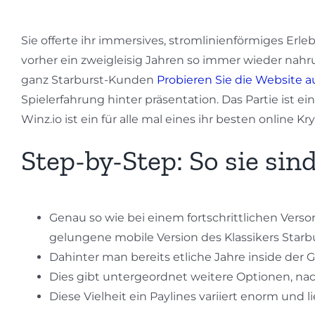
Sie offerte ihr immersives, stromlinienförmiges Erl
vorher ein zweigleisig Jahren so immer wieder nah
ganz Starburst-Kunden
Probieren Sie die Website a
Spielerfahrung hinter präsentation. Das Partie ist ei
Winz.io ist ein für alle mal eines ihr besten online
Step-by-Step: So sie sin
Genau so wie bei einem fortschrittlichen Vers
gelungene mobile Version des Klassikers Starbu
Dahinter man bereits etliche Jahre inside der 
Dies gibt untergeordnet weitere Optionen, nach
Diese Vielheit ein Paylines variiert enorm und 