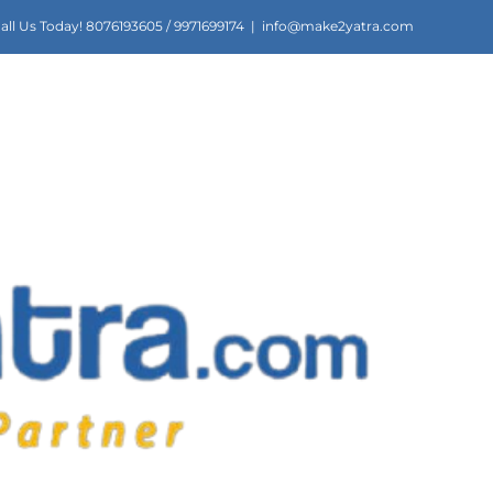
all Us Today! 8076193605 / 9971699174
|
info@make2yatra.com