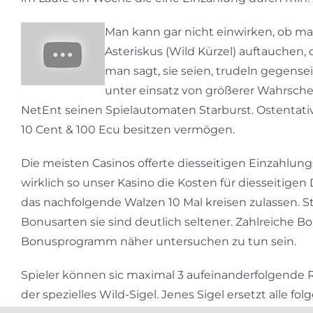
Man kann gar nicht einwirken, ob man
Asteriskus (Wild Kürzel) auftauchen,
man sagt, sie seien, trudeln gegense
unter einsatz von größerer Wahrsch
NetEnt seinen Spielautomaten Starburst. Ostentativ
10 Cent & 100 Ecu besitzen vermögen.
Die meisten Casinos offerte diesseitigen Einzahlun
wirklich so unser Kasino die Kosten für diesseitige
das nachfolgende Walzen 10 Mal kreisen zulassen. St
Bonusarten sie sind deutlich seltener. Zahlreiche B
Bonusprogramm näher untersuchen zu tun sein.
Spieler können sic maximal 3 aufeinanderfolgende Re
der spezielles Wild-Sigel. Jenes Sigel ersetzt alle