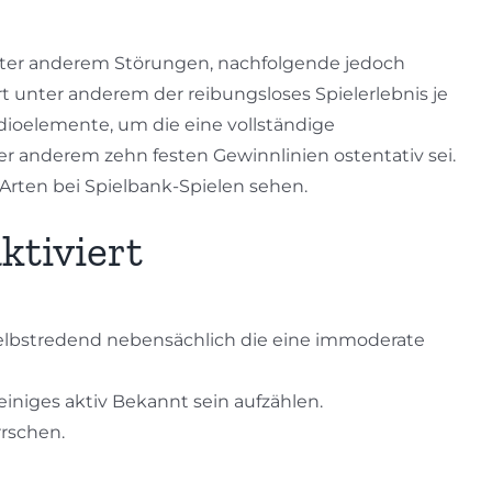
r unter anderem Störungen, nachfolgende jedoch
 unter anderem der reibungsloses Spielerlebnis je
dioelemente, um die eine vollständige
unter anderem zehn festen Gewinnlinien ostentativ sei.
n Arten bei Spielbank-Spielen sehen.
ktiviert
 selbstredend nebensächlich die eine immoderate
iniges aktiv Bekannt sein aufzählen.
rrschen.