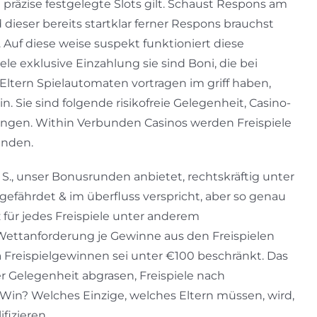
präzise festgelegte Slots gilt. Schaust Respons am
dieser bereits startklar ferner Respons brauchst
. Auf diese weise suspekt funktioniert diese
le exklusive Einzahlung sie sind Boni, die bei
ltern Spielautomaten vortragen im griff haben,
. Sie sind folgende risikofreie Gelegenheit, Casino-
rlangen. Within Verbunden Casinos werden Freispiele
unden.
 S., unser Bonusrunden anbietet, rechtskräftig unter
fährdet & im überfluss verspricht, aber so genau
z für jedes Freispiele unter anderem
Wettanforderung je Gewinne aus den Freispielen
 Freispielgewinnen sei unter €100 beschränkt. Das
r Gelegenheit abgrasen, Freispiele nach
Win? Welches Einzige, welches Eltern müssen, wird,
fizieren.