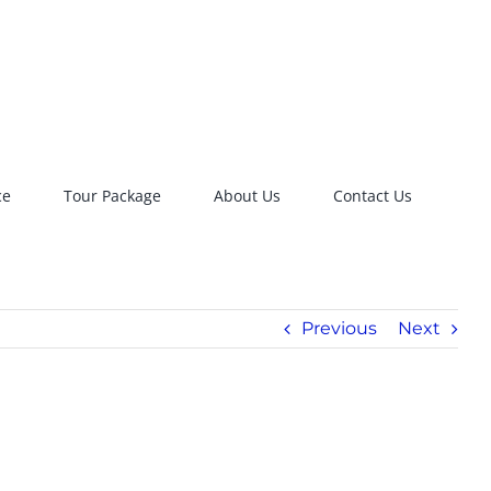
ce
Tour Package
About Us
Contact Us
Previous
Next