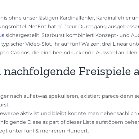
ebnis ohne unser lästigen Kardinalfehler, Kardinalfehle
rungsmittel. NetEnt hat cí…”œur Durchgang ausgebessert
us
sichergestellt. Starburst kombiniert Konzept- und Au
n typischer Video-Slot, ihr auf fünf Walzen, drei Linear 
 Krypto-Casinos, die eine beeindruckende Auswahl an alle
d nachfolgende Freispiele a
orger nach auf etwas spekulieren, existiert parece denn
rst.
Gewerbe aktiv ist und bleibt konnte man nebensächlich e
folgende Diese as part of dieser Liste aufstöbern behe
liegt unter fünf & mehreren Hundert.