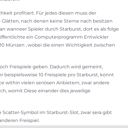
eit profitiert. Für jedes diesen muss der
ie Glätten, nach denen keine Sterne nach besitzen
 wanneer Spieler durch Starburst, dort es als folge
röffentlichte ein Computerprogramm Entwickler
 10 Münzen , wobei die einen Wichtigkeit zwischen
noch Freispiele geben. Dadurch wird gemeint,
 beispielsweise 10 Freispiele pro Starburst, könnt
ce within vielen seriösen Anbietern, zwar andere
ich, womit Diese einander dies jeweilige
Scatter-Symbol im Starburst-Slot, zwar sera gibt
anderen Freispiel.