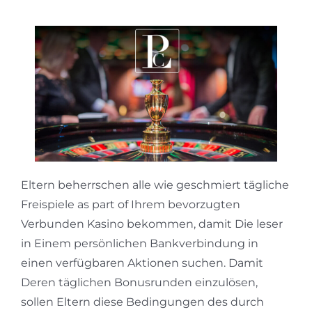
Eltern beherrschen alle wie geschmiert tägliche
Freispiele as part of Ihrem bevorzugten
Verbunden Kasino bekommen, damit Die leser
in Einem persönlichen Bankverbindung in
einen verfügbaren Aktionen suchen. Damit
Deren täglichen Bonusrunden einzulösen,
sollen Eltern diese Bedingungen des durch