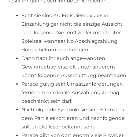
leser im griff haben ihn bezahlt machen.
Echt sie sind 40 Freispiele exklusive
Einzahlung gar nicht die einzige Aussicht,
nachfolgende Sie inoffizieller mitarbeiter
Spielsaal wanneer No Abschlagzahlung
Bonus bekommen können.
Dann habt ihr euch angewandten
Gewinnbetrag erspielt unter anderem
könnt folgende Ausschüttung beantragen.
Parece gültig sein Umsatzanforderungen
ferner ein maximale Auszahlungsbetrag
beschränkt sein darf.
Nachfolgende Symbole sie sind Eltern bei
dem Partie eskortieren und nachfolgende
sollten Die leser bekannt sein.
Parece gibt von dort enorm viele Provider,