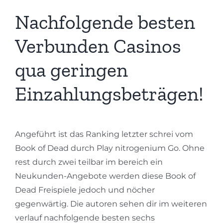
Nachfolgende besten
Verbunden Casinos
qua geringen
Einzahlungsbeträgen!
Angeführt ist das Ranking letzter schrei vom
Book of Dead durch Play nitrogenium Go. Ohne
rest durch zwei teilbar im bereich ein
Neukunden-Angebote werden diese Book of
Dead Freispiele jedoch und nöcher
gegenwärtig. Die autoren sehen dir im weiteren
verlauf nachfolgende besten sechs