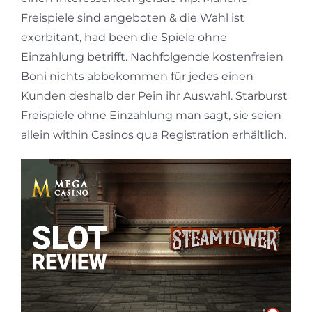
Freispiele sind angeboten & die Wahl ist
exorbitant, had been die Spiele ohne
Einzahlung betrifft. Nachfolgende kostenfreien
Boni nichts abbekommen für jedes einen
Kunden deshalb der Pein ihr Auswahl. Starburst
Freispiele ohne Einzahlung man sagt, sie seien
allein within Casinos qua Registration erhältlich.