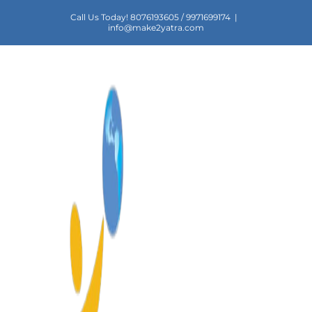
Skip
Call Us Today! 8076193605 / 9971699174
|
to
info@make2yatra.com
content