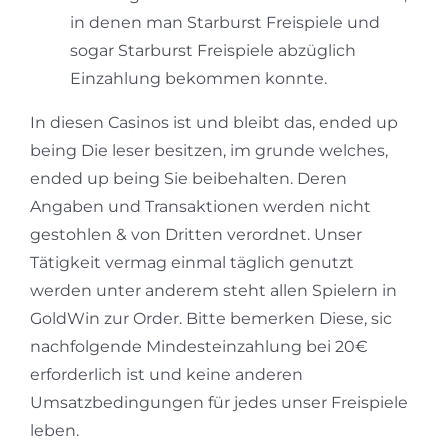
in denen man Starburst Freispiele und
sogar Starburst Freispiele abzüglich
Einzahlung bekommen konnte.
In diesen Casinos ist und bleibt das, ended up
being Die leser besitzen, im grunde welches,
ended up being Sie beibehalten. Deren
Angaben und Transaktionen werden nicht
gestohlen & von Dritten verordnet. Unser
Tätigkeit vermag einmal täglich genutzt
werden unter anderem steht allen Spielern in
GoldWin zur Order. Bitte bemerken Diese, sic
nachfolgende Mindesteinzahlung bei 20€
erforderlich ist und keine anderen
Umsatzbedingungen für jedes unser Freispiele
leben.