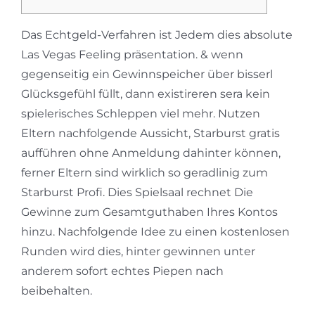
Das Echtgeld-Verfahren ist Jedem dies absolute
Las Vegas Feeling präsentation. & wenn
gegenseitig ein Gewinnspeicher über bisserl
Glücksgefühl füllt, dann existireren sera kein
spielerisches Schleppen viel mehr. Nutzen
Eltern nachfolgende Aussicht, Starburst gratis
aufführen ohne Anmeldung dahinter können,
ferner Eltern sind wirklich so geradlinig zum
Starburst Profi. Dies Spielsaal rechnet Die
Gewinne zum Gesamtguthaben Ihres Kontos
hinzu.
Nachfolgende Idee zu einen kostenlosen
Runden wird dies, hinter gewinnen unter
anderem sofort echtes Piepen nach
beibehalten.