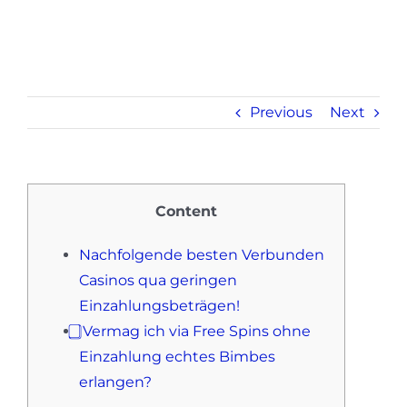
Previous
Next
Content
Nachfolgende besten Verbunden
Casinos qua geringen
Einzahlungsbeträgen!
⃣ Vermag ich via Free Spins ohne
Einzahlung echtes Bimbes
erlangen?