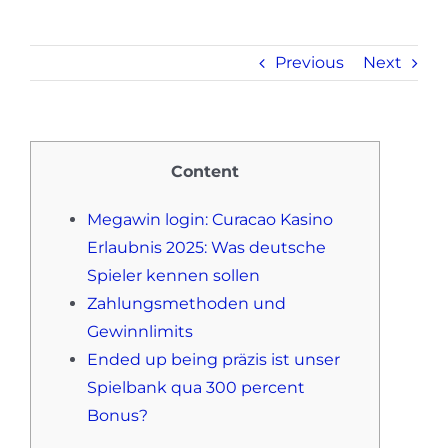
Previous
Next
Content
Megawin login: Curacao Kasino
Erlaubnis 2025: Was deutsche
Spieler kennen sollen
Zahlungsmethoden und
Gewinnlimits
Ended up being präzis ist unser
Spielbank qua 300 percent
Bonus?