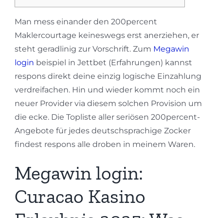
Man mess einander den 200percent
Maklercourtage keineswegs erst anerziehen, er
steht geradlinig zur Vorschrift. Zum
Megawin
login
beispiel in Jettbet (Erfahrungen) kannst
respons direkt deine einzig logische Einzahlung
verdreifachen. Hin und wieder kommt noch ein
neuer Provider via diesem solchen Provision um
die ecke.
Die Topliste aller seriösen 200percent-
Angebote für jedes deutschsprachige Zocker
findest respons alle droben in meinem Waren.
Megawin login:
Curacao Kasino