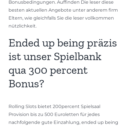
Bonusbedingungen. Auffinden Die leser diese
besten aktuellen Angebote unter anderem firm
Eltern, wie gleichfalls Sie die leser vollkommen
nützlichkeit.
Ended up being präzis
ist unser Spielbank
qua 300 percent
Bonus?
Rolling Slots bietet 200percent Spielsaal
Provision bis zu 500 Euroletten für jedes
nachfolgende gute Einzahlung, ended up being