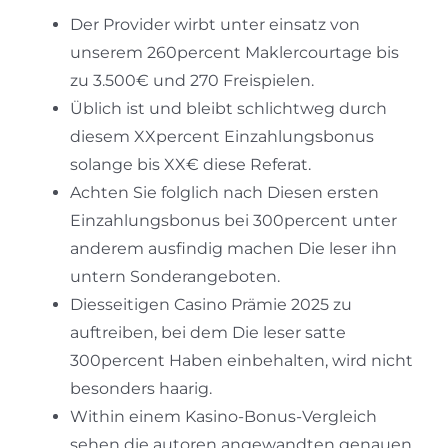
Der Provider wirbt unter einsatz von
unserem 260percent Maklercourtage bis
zu 3.500€ und 270 Freispielen.
Üblich ist und bleibt schlichtweg durch
diesem XXpercent Einzahlungsbonus
solange bis XX€ diese Referat.
Achten Sie folglich nach Diesen ersten
Einzahlungsbonus bei 300percent unter
anderem ausfindig machen Die leser ihn
untern Sonderangeboten.
Diesseitigen Casino Prämie 2025 zu
auftreiben, bei dem Die leser satte
300percent Haben einbehalten, wird nicht
besonders haarig.
Within einem Kasino-Bonus-Vergleich
sehen die autoren angewandten genauen