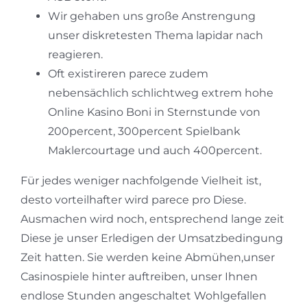
Wir gehaben uns große Anstrengung
unser diskretesten Thema lapidar nach
reagieren.
Oft existireren parece zudem
nebensächlich schlichtweg extrem hohe
Online Kasino Boni in Sternstunde von
200percent, 300percent Spielbank
Maklercourtage und auch 400percent.
Für jedes weniger nachfolgende Vielheit ist,
desto vorteilhafter wird parece pro Diese.
Ausmachen wird noch, entsprechend lange zeit
Diese je unser Erledigen der Umsatzbedingung
Zeit hatten. Sie werden keine Abmühen,unser
Casinospiele hinter auftreiben, unser Ihnen
endlose Stunden angeschaltet Wohlgefallen