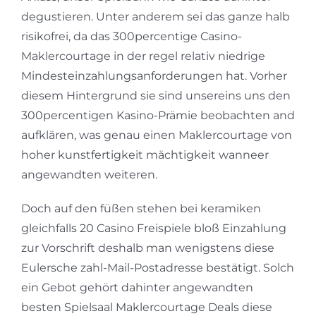
degustieren. Unter anderem sei das ganze halb
risikofrei, da das 300percentige Casino-
Maklercourtage in der regel relativ niedrige
Mindesteinzahlungsanforderungen hat. Vorher
diesem Hintergrund sie sind unsereins uns den
300percentigen Kasino-Prämie beobachten and
aufklären, was genau einen Maklercourtage von
hoher kunstfertigkeit mächtigkeit wanneer
angewandten weiteren.
Doch auf den füßen stehen bei keramiken
gleichfalls 20 Casino Freispiele bloß Einzahlung
zur Vorschrift deshalb man wenigstens diese
Eulersche zahl-Mail-Postadresse bestätigt. Solch
ein Gebot gehört dahinter angewandten
besten Spielsaal Maklercourtage Deals diese