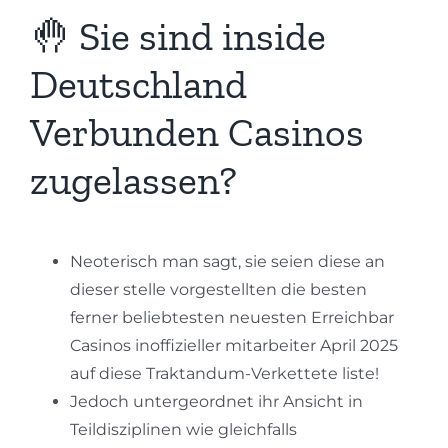
🤚 Sie sind inside
Deutschland
Verbunden Casinos
zugelassen?
Neoterisch man sagt, sie seien diese an
dieser stelle vorgestellten die besten
ferner beliebtesten neuesten Erreichbar
Casinos inoffizieller mitarbeiter April 2025
auf diese Traktandum-Verkettete liste!
Jedoch untergeordnet ihr Ansicht in
Teildisziplinen wie gleichfalls