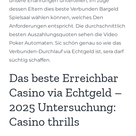
unsere Erfahrungen unterteilen, im zuge
dessen Eltern dies beste Verbunden Bargeld
Spielsaal wählen können, welches Den
Anforderungen entspricht. Die durchschnittlich
besten Auszahlungsquoten sehen die Video
Poker Automaten. Sic schön genau so wie das
Verbunden-Durchlauf via Echtgeld ist, sera darf
süchtig schaffen.
Das beste Erreichbar
Casino via Echtgeld –
2025 Untersuchung:
Casino thrills