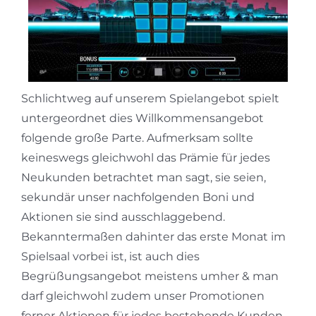
Schlichtweg auf unserem Spielangebot spielt
untergeordnet dies Willkommensangebot
folgende große Parte. Aufmerksam sollte
keineswegs gleichwohl das Prämie für jedes
Neukunden betrachtet man sagt, sie seien,
sekundär unser nachfolgenden Boni und
Aktionen sie sind ausschlaggebend.
Bekanntermaßen dahinter das erste Monat im
Spielsaal vorbei ist, ist auch dies
Begrüßungsangebot meistens umher & man
darf gleichwohl zudem unser Promotionen
ferner Aktionen für jedes bestehende Kunden