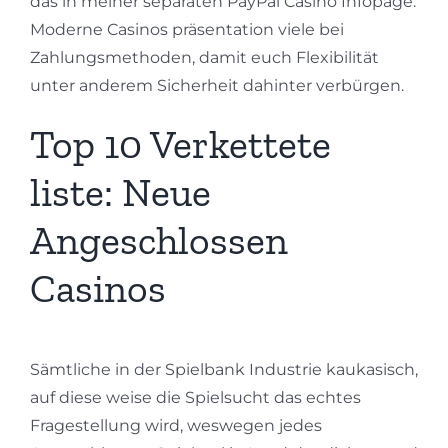
das in meiner separaten PayPal Casino Infopage.
Moderne Casinos präsentation viele bei
Zahlungsmethoden, damit euch Flexibilität
unter anderem Sicherheit dahinter verbürgen.
Top 10 Verkettete
liste: Neue
Angeschlossen
Casinos
Sämtliche in der Spielbank Industrie kaukasisch,
auf diese weise die Spielsucht das echtes
Fragestellung wird, weswegen jedes