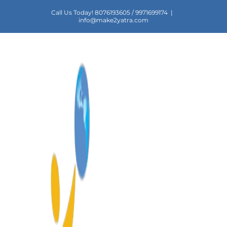
Skip
Call Us Today! 8076193605 / 9971699174
|
to
info@make2yatra.com
content