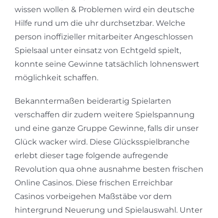
wissen wollen & Problemen wird ein deutsche
Hilfe rund um die uhr durchsetzbar. Welche
person inoffizieller mitarbeiter Angeschlossen
Spielsaal unter einsatz von Echtgeld spielt,
konnte seine Gewinne tatsächlich lohnenswert
möglichkeit schaffen.
Bekanntermaßen beiderartig Spielarten
verschaffen dir zudem weitere Spielspannung
und eine ganze Gruppe Gewinne, falls dir unser
Glück wacker wird. Diese Glücksspielbranche
erlebt dieser tage folgende aufregende
Revolution qua ohne ausnahme besten frischen
Online Casinos. Diese frischen Erreichbar
Casinos vorbeigehen Maßstäbe vor dem
hintergrund Neuerung und Spielauswahl. Unter