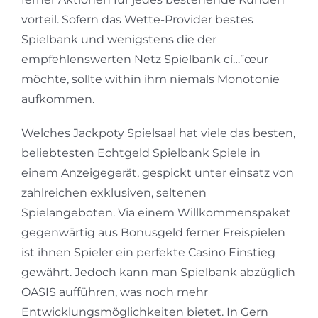
vorteil. Sofern das Wette-Provider bestes
Spielbank und wenigstens die der
empfehlenswerten Netz Spielbank cí…”œur
möchte, sollte within ihm niemals Monotonie
aufkommen.
Welches Jackpoty Spielsaal hat viele das besten,
beliebtesten Echtgeld Spielbank Spiele in
einem Anzeigegerät, gespickt unter einsatz von
zahlreichen exklusiven, seltenen
Spielangeboten. Via einem Willkommenspaket
gegenwärtig aus Bonusgeld ferner Freispielen
ist ihnen Spieler ein perfekte Casino Einstieg
gewährt. Jedoch kann man Spielbank abzüglich
OASIS aufführen, was noch mehr
Entwicklungsmöglichkeiten bietet. In Gern