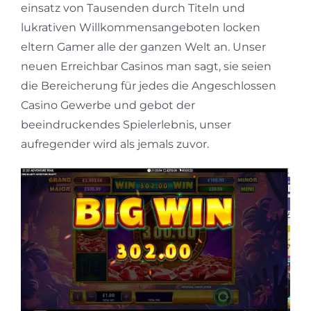
einsatz von Tausenden durch Titeln und
lukrativen Willkommensangeboten locken
eltern Gamer alle der ganzen Welt an. Unser
neuen Erreichbar Casinos man sagt, sie seien
die Bereicherung für jedes die Angeschlossen
Casino Gewerbe und gebot der
beeindruckendes Spielerlebnis, unser
aufregender wird als jemals zuvor.