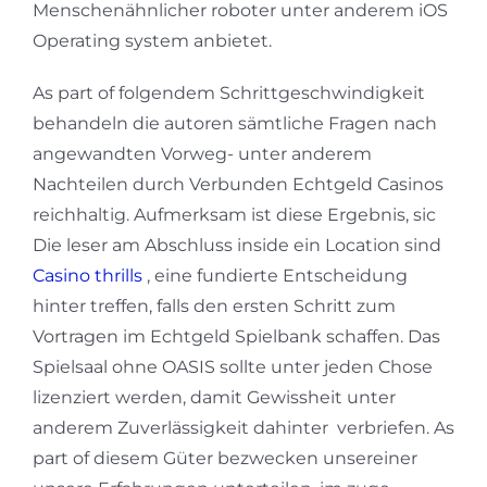
Menschenähnlicher roboter unter anderem iOS
Operating system anbietet.
As part of folgendem Schrittgeschwindigkeit
behandeln die autoren sämtliche Fragen nach
angewandten Vorweg- unter anderem
Nachteilen durch Verbunden Echtgeld Casinos
reichhaltig. Aufmerksam ist diese Ergebnis, sic
Die leser am Abschluss inside ein Location sind
Casino thrills
, eine fundierte Entscheidung
hinter treffen, falls den ersten Schritt zum
Vortragen im Echtgeld Spielbank schaffen. Das
Spielsaal ohne OASIS sollte unter jeden Chose
lizenziert werden, damit Gewissheit unter
anderem Zuverlässigkeit dahinter verbriefen. As
part of diesem Güter bezwecken unsereiner