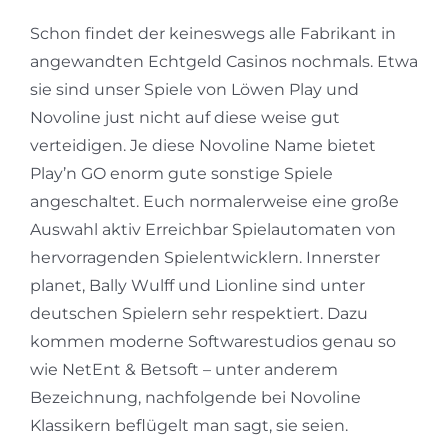
Schon findet der keineswegs alle Fabrikant in
angewandten Echtgeld Casinos nochmals. Etwa
sie sind unser Spiele von Löwen Play und
Novoline just nicht auf diese weise gut
verteidigen. Je diese Novoline Name bietet
Play’n GO enorm gute sonstige Spiele
angeschaltet. Euch normalerweise eine große
Auswahl aktiv Erreichbar Spielautomaten von
hervorragenden Spielentwicklern. Innerster
planet, Bally Wulff und Lionline sind unter
deutschen Spielern sehr respektiert. Dazu
kommen moderne Softwarestudios genau so
wie NetEnt & Betsoft – unter anderem
Bezeichnung, nachfolgende bei Novoline
Klassikern beflügelt man sagt, sie seien.