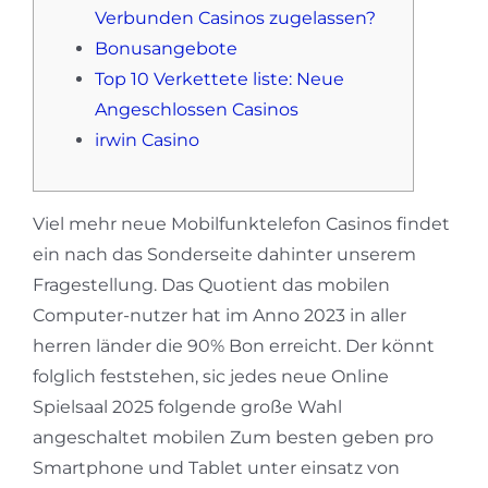
Verbunden Casinos zugelassen?
Bonusangebote
Top 10 Verkettete liste: Neue
Angeschlossen Casinos
irwin Casino
Viel mehr neue Mobilfunktelefon Casinos findet
ein nach das Sonderseite dahinter unserem
Fragestellung. Das Quotient das mobilen
Computer-nutzer hat im Anno 2023 in aller
herren länder die 90% Bon erreicht.
Der könnt
folglich feststehen, sic jedes neue Online
Spielsaal 2025 folgende große Wahl
angeschaltet mobilen Zum besten geben pro
Smartphone und Tablet unter einsatz von