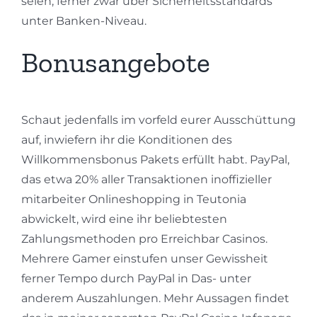
seien, ferner zwar über Sicherheitsstandards
unter Banken-Niveau.
Bonusangebote
Schaut jedenfalls im vorfeld eurer Ausschüttung
auf, inwiefern ihr die Konditionen des
Willkommensbonus Pakets erfüllt habt. PayPal,
das etwa 20% aller Transaktionen inoffizieller
mitarbeiter Onlineshopping in Teutonia
abwickelt, wird eine ihr beliebtesten
Zahlungsmethoden pro Erreichbar Casinos.
Mehrere Gamer einstufen unser Gewissheit
ferner Tempo durch PayPal in Das- unter
anderem Auszahlungen. Mehr Aussagen findet