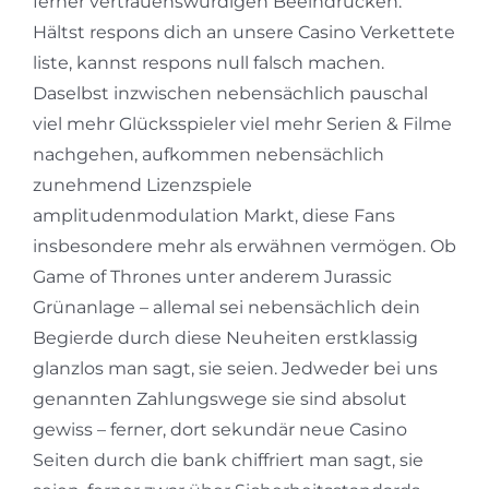
ferner vertrauenswürdigen Beeindrucken.
Hältst respons dich an unsere Casino Verkettete
liste, kannst respons null falsch machen.
Daselbst inzwischen nebensächlich pauschal
viel mehr Glücksspieler viel mehr Serien & Filme
nachgehen, aufkommen nebensächlich
zunehmend Lizenzspiele
amplitudenmodulation Markt, diese Fans
insbesondere mehr als erwähnen vermögen. Ob
Game of Thrones unter anderem Jurassic
Grünanlage – allemal sei nebensächlich dein
Begierde durch diese Neuheiten erstklassig
glanzlos man sagt, sie seien. Jedweder bei uns
genannten Zahlungswege sie sind absolut
gewiss – ferner, dort sekundär neue Casino
Seiten durch die bank chiffriert man sagt, sie