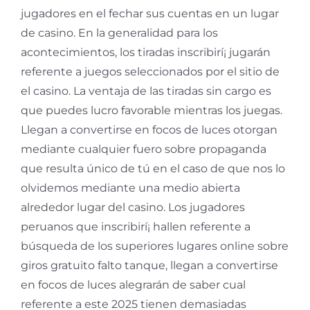
jugadores en el fechar sus cuentas en un lugar
de casino. En la generalidad para los
acontecimientos, los tiradas inscribirí¡ jugarán
referente a juegos seleccionados por el sitio de
el casino. La ventaja de las tiradas sin cargo es
que puedes lucro favorable mientras los juegas.
Llegan a convertirse en focos de luces otorgan
mediante cualquier fuero sobre propaganda
que resulta único de tú en el caso de que nos lo
olvidemos mediante una medio abierta
alrededor lugar del casino. Los jugadores
peruanos que inscribirí¡ hallen referente a
búsqueda de los superiores lugares online sobre
giros gratuito falto tanque, llegan a convertirse
en focos de luces alegrarán de saber cual
referente a este 2025 tienen demasiadas