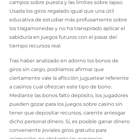
campos sobre puesta y las límites sobre lapso.
Usada los giros regalado igual que una útil
educativa de estudiar más profusamente sobre
los tragamonedas y no ha transpirado aplicar el
sabiduría en juegos futuros con el pasar del
tiempo recursos real.
Tras haber analizado en adorno los bonos de
giros sin cargo, podrí­amos afirmar que
ciertamente vale la aflicción juguetear referente
a casinos cual ofrezcan este tipo de bono.
Mediante las bonos falto depósito, los jugadores
pueden gozar para los juegos sobre casino sin
tener que depositar recursos, carente arriesgar
dicho personal dinero. Sí, es posible ganar dinero
conveniente joviales giros gratuito para
asignación, no obstante las ganancias