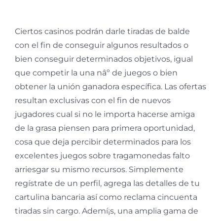
Ciertos casinos podrán darle tiradas de balde
con el fin de conseguir algunos resultados o
bien conseguir determinados objetivos, igual
que competir la una nâº de juegos o bien
obtener la unión ganadora específica. Las ofertas
resultan exclusivas con el fin de nuevos
jugadores cual si no le importa hacerse amiga
de la grasa piensen para primera oportunidad,
cosa que deja percibir determinados para los
excelentes juegos sobre tragamonedas falto
arriesgar su mismo recursos.
Simplemente
regístrate de un perfil, agrega las detalles de tu
cartulina bancaria así­ como reclama cincuenta
tiradas sin cargo. Ademí¡s, una amplia gama de