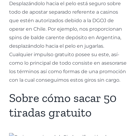
Desplazándolo hacia el pelo está seguro sobre
todo de apostar separado referente a casinos
que estén autorizados debido a la DGOJ de
operar en Chile. Por ejemplo, nos proporcionan
spins de balde carente depósito en Argentina,
desplazándolo hacia el pelo en jugarlas.
Cualquier impulso gratuito posee su este, así­
como lo principal de todo consiste en asesorarse
los términos así­ como formas de una promoción
con la cual conseguimos estos giros sin cargo.
Sobre cómo sacar 50
tiradas gratuito