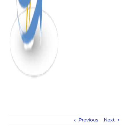
Previous
Next