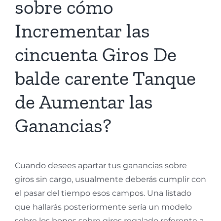
sobre cómo
Incrementar las
cincuenta Giros De
balde carente Tanque
de Aumentar las
Ganancias?
Cuando desees apartar tus ganancias sobre
giros sin cargo, usualmente deberás cumplir con
el pasar del tiempo esos campos. Una listado
que hallarás posteriormente serí­a un modelo
sobre los bonos sobre giros regalado referente a