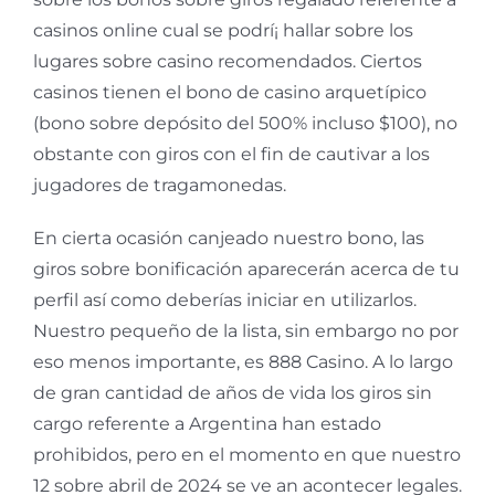
casinos online cual se podrí¡ hallar sobre los
lugares sobre casino recomendados. Ciertos
casinos tienen el bono de casino arquetípico
(bono sobre depósito del 500% incluso $100), no
obstante con giros con el fin de cautivar a los
jugadores de tragamonedas.
En cierta ocasión canjeado nuestro bono, las
giros sobre bonificación aparecerán acerca de tu
perfil así­ como deberías iniciar en utilizarlos.
Nuestro pequeño de la lista, sin embargo no por
eso menos importante, es 888 Casino. A lo largo
de gran cantidad de años de vida los giros sin
cargo referente a Argentina han estado
prohibidos, pero en el momento en que nuestro
12 sobre abril de 2024 se ve an acontecer legales.