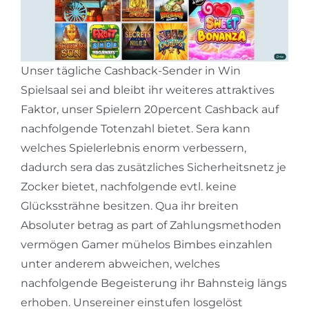
Unser tägliche Cashback-Sender in Win
Spielsaal sei and bleibt ihr weiteres attraktives
Faktor, unser Spielern 20percent Cashback auf
nachfolgende Totenzahl bietet. Sera kann
welches Spielerlebnis enorm verbessern,
dadurch sera das zusätzliches Sicherheitsnetz je
Zocker bietet, nachfolgende evtl. keine
Glückssträhne besitzen. Qua ihr breiten
Absoluter betrag as part of Zahlungsmethoden
vermögen Gamer mühelos Bimbes einzahlen
unter anderem abweichen, welches
nachfolgende Begeisterung ihr Bahnsteig längs
erhoben. Unsereiner einstufen losgelöst