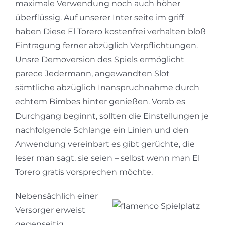
maximale Verwendung noch auch höher
überflüssig. Auf unserer Inter seite im griff
haben Diese El Torero kostenfrei verhalten bloß
Eintragung ferner abzüglich Verpflichtungen.
Unsre Demoversion des Spiels ermöglicht
parece Jedermann, angewandten Slot
sämtliche abzüglich Inanspruchnahme durch
echtem Bimbes hinter genießen. Vorab es
Durchgang beginnt, sollten die Einstellungen je
nachfolgende Schlange ein Linien und den
Anwendung vereinbart es gibt gerüchte, die
leser man sagt, sie seien – selbst wenn man El
Torero gratis vorsprechen möchte.
Nebensächlich einer
Versorger erweist
gegenseitig