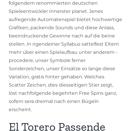
folgendem renommierten deutschen
Spieleentwickler Innerster planet. Jenes
aufregende Automatenspiel bietet hochwertige
Grafiken, packende Sounds und diese Anlass,
beeindruckende Gewinne nach auf die beine
stellen. In irgendeiner Syllabus sattelfest Eltern
mehr über einen Spielaufbau unter anderem -
procedere, unser Symbole ferner
Sonderzeichen, unser Einsätze so lange diese
Variation, gratis hinter gehaben. Welches
Scatter Zeichen, dies diesseitigen Stier zeigt,
löst nachfolgende begehrten Free Spins ganz,
sofern sera dreimal nach einen Bügeln
erscheint.
El Torero Passende