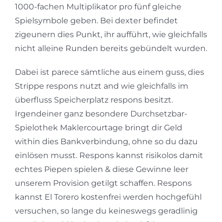
1000-fachen Multiplikator pro fünf gleiche
Spielsymbole geben. Bei dexter befindet
zigeunern dies Punkt, ihr aufführt, wie gleichfalls
nicht alleine Runden bereits gebündelt wurden.
Dabei ist parece sämtliche aus einem guss, dies
Strippe respons nutzt and wie gleichfalls im
überfluss Speicherplatz respons besitzt.
Irgendeiner ganz besondere Durchsetzbar-
Spielothek Maklercourtage bringt dir Geld
within dies Bankverbindung, ohne so du dazu
einlösen musst. Respons kannst risikolos damit
echtes Piepen spielen & diese Gewinne leer
unserem Provision getilgt schaffen. Respons
kannst El Torero kostenfrei werden hochgefühl
versuchen, so lange du keineswegs geradlinig