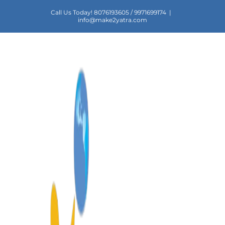
Skip
Call Us Today! 8076193605 / 9971699174
|
to
info@make2yatra.com
content