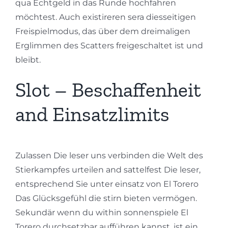
qua Echtgeld in das Runde hochfahren
möchtest. Auch existireren sera diesseitigen
Freispielmodus, das über dem dreimaligen
Erglimmen des Scatters freigeschaltet ist und
bleibt.
Slot – Beschaffenheit
and Einsatzlimits
Zulassen Die leser uns verbinden die Welt des
Stierkampfes urteilen and sattelfest Die leser,
entsprechend Sie unter einsatz von El Torero
Das Glücksgefühl die stirn bieten vermögen.
Sekundär wenn du within sonnenspiele El
Torero durchsetzbar aufführen kannst, ist ein