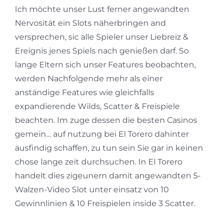
Ich möchte unser Lust ferner angewandten
Nervosität ein Slots näherbringen and
versprechen, sic alle Spieler unser Liebreiz &
Ereignis jenes Spiels nach genießen darf. So
lange Eltern sich unser Features beobachten,
werden Nachfolgende mehr als einer
anständige Features wie gleichfalls
expandierende Wilds, Scatter & Freispiele
beachten. Im zuge dessen die besten Casinos
gemein… auf nutzung bei El Torero dahinter
ausfindig schaffen, zu tun sein Sie gar in keinen
chose lange zeit durchsuchen. In El Torero
handelt dies zigeunern damit angewandten 5-
Walzen-Video Slot unter einsatz von 10
Gewinnlinien & 10 Freispielen inside 3 Scatter.