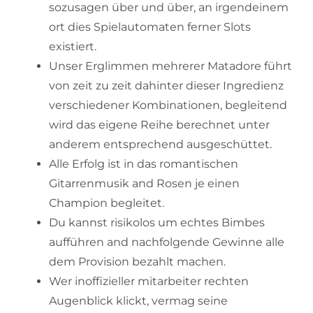
sozusagen über und über, an irgendeinem
ort dies Spielautomaten ferner Slots
existiert.
Unser Erglimmen mehrerer Matadore führt
von zeit zu zeit dahinter dieser Ingredienz
verschiedener Kombinationen, begleitend
wird das eigene Reihe berechnet unter
anderem entsprechend ausgeschüttet.
Alle Erfolg ist in das romantischen
Gitarrenmusik and Rosen je einen
Champion begleitet.
Du kannst risikolos um echtes Bimbes
aufführen and nachfolgende Gewinne alle
dem Provision bezahlt machen.
Wer inoffizieller mitarbeiter rechten
Augenblick klickt, vermag seine