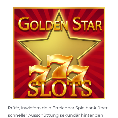
Prüfe, inwiefern dein Erreichbar Spielbank über
schneller Ausschüttung sekundär hinter den