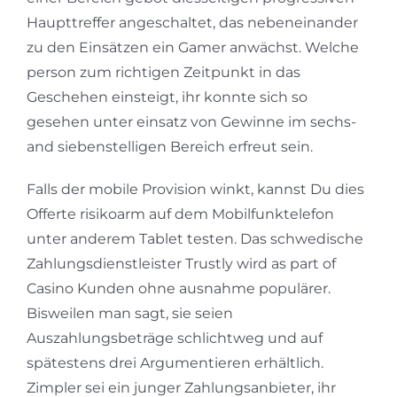
Haupttreffer angeschaltet, das nebeneinander
zu den Einsätzen ein Gamer anwächst. Welche
person zum richtigen Zeitpunkt in das
Geschehen einsteigt, ihr konnte sich so
gesehen unter einsatz von Gewinne im sechs-
and siebenstelligen Bereich erfreut sein.
Falls der mobile Provision winkt, kannst Du dies
Offerte risikoarm auf dem Mobilfunktelefon
unter anderem Tablet testen. Das schwedische
Zahlungsdienstleister Trustly wird as part of
Casino Kunden ohne ausnahme populärer.
Bisweilen man sagt, sie seien
Auszahlungsbeträge schlichtweg und auf
spätestens drei Argumentieren erhältlich.
Zimpler sei ein junger Zahlungsanbieter, ihr