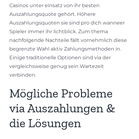
Casinos unter einsatz von ihr besten
Auszahlungsquote gehört. Höhere
Auszahlungsquoten sie sind pro dich wanneer
Spieler immer ihr lichtblick. Zum thema
nachfolgende Nachteile fällt vornehmlich diese
begrenzte Wahl aktiv Zahlungsmethoden in.
Einige traditionelle Optionen sind via der
vergleichsweise genug sein Wartezeit
verbinden.
Mögliche Probleme
via Auszahlungen &
die Lösungen