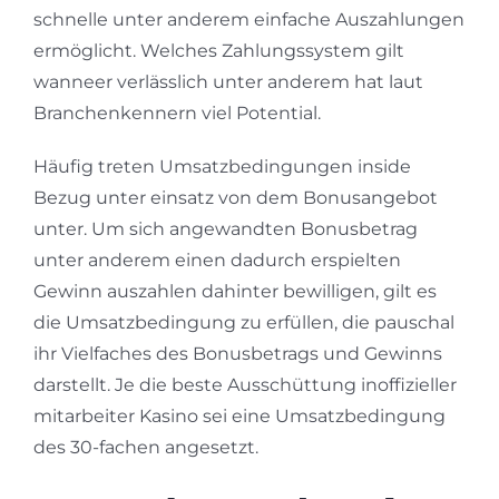
schnelle unter anderem einfache Auszahlungen
ermöglicht. Welches Zahlungssystem gilt
wanneer verlässlich unter anderem hat laut
Branchenkennern viel Potential.
Häufig treten Umsatzbedingungen inside
Bezug unter einsatz von dem Bonusangebot
unter. Um sich angewandten Bonusbetrag
unter anderem einen dadurch erspielten
Gewinn auszahlen dahinter bewilligen, gilt es
die Umsatzbedingung zu erfüllen, die pauschal
ihr Vielfaches des Bonusbetrags und Gewinns
darstellt. Je die beste Ausschüttung inoffizieller
mitarbeiter Kasino sei eine Umsatzbedingung
des 30-fachen angesetzt.