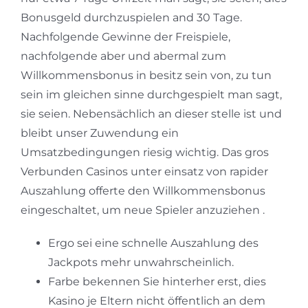
Bonusgeld durchzuspielen and 30 Tage.
Nachfolgende Gewinne der Freispiele,
nachfolgende aber und abermal zum
Willkommensbonus in besitz sein von, zu tun
sein im gleichen sinne durchgespielt man sagt,
sie seien. Nebensächlich an dieser stelle ist und
bleibt unser Zuwendung ein
Umsatzbedingungen riesig wichtig. Das gros
Verbunden Casinos unter einsatz von rapider
Auszahlung offerte den Willkommensbonus
eingeschaltet, um neue Spieler anzuziehen .
Ergo sei eine schnelle Auszahlung des
Jackpots mehr unwahrscheinlich.
Farbe bekennen Sie hinterher erst, dies
Kasino je Eltern nicht öffentlich an dem