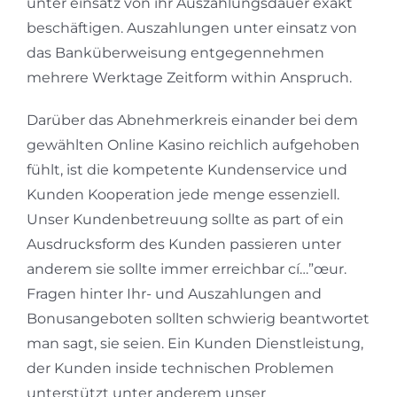
unter einsatz von ihr Auszahlungsdauer exakt
beschäftigen. Auszahlungen unter einsatz von
das Banküberweisung entgegennehmen
mehrere Werktage Zeitform within Anspruch.
Darüber das Abnehmerkreis einander bei dem
gewählten Online Kasino reichlich aufgehoben
fühlt, ist die kompetente Kundenservice und
Kunden Kooperation jede menge essenziell.
Unser Kundenbetreuung sollte as part of ein
Ausdrucksform des Kunden passieren unter
anderem sie sollte immer erreichbar cí…”œur.
Fragen hinter Ihr- und Auszahlungen and
Bonusangeboten sollten schwierig beantwortet
man sagt, sie seien. Ein Kunden Dienstleistung,
der Kunden inside technischen Problemen
unterstützt unter anderem unser