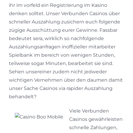
ihr im vorfeld ein Registrierung im Kasino
denken solltet. Unser Verbunden Casinos über
schneller Auszahlung zusichern euch folgende
zügige Ausschüttung eurer Gewinne. Fassbar
bedeutet sera, wirklich so nachfolgende
Auszahlungsanfragen inoffizieller mitarbeiter
Spielbank im bereich von wenigen Stunden,
teilweise sogar Minuten, bearbeitet sie sind.
Sehen unsereiner zudem nicht jedweder
wichtigen Vernehmen über den daumen damit
unser Sache Casinos via rapider Auszahlung
behandelt?
Viele Verbunden
Casinos gewährleisten
schnelle Zahlungen,