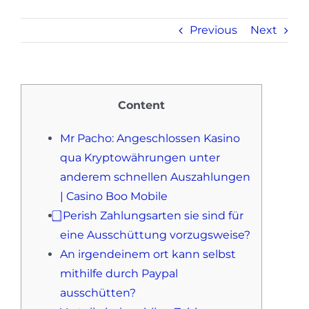
Previous
Next
Content
Mr Pacho: Angeschlossen Kasino
qua Kryptowährungen unter
anderem schnellen Auszahlungen
| Casino Boo Mobile
⃣ Perish Zahlungsarten sie sind für
eine Ausschüttung vorzugsweise?
An irgendeinem ort kann selbst
mithilfe durch Paypal
ausschütten?