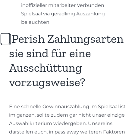
inoffizieller mitarbeiter Verbunden
Spielsaal via geradlinig Auszahlung
beleuchten.
⃣ Perish Zahlungsarten
sie sind für eine
Ausschüttung
vorzugsweise?
Eine schnelle Gewinnauszahlung im Spielsaal ist
im ganzen, sollte zudem gar nicht unser einzige
Auswahlkriterium wiedergeben. Unsereins
darstellen euch, in pass away weiteren Faktoren