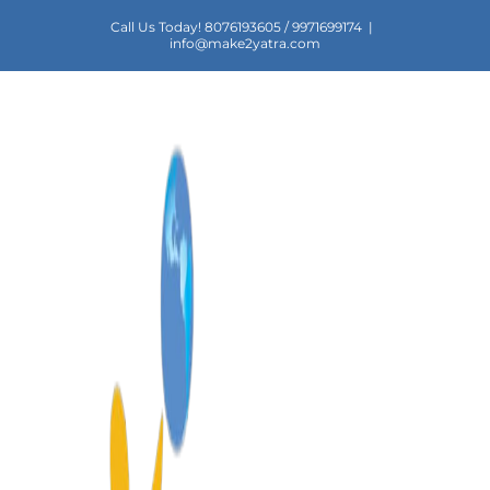
Skip
Call Us Today! 8076193605 / 9971699174
|
to
info@make2yatra.com
content